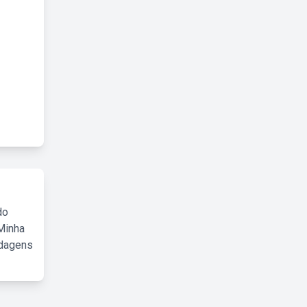
do
Minha
rdagens