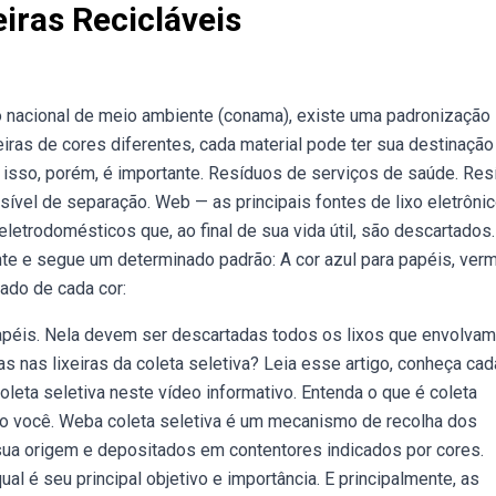
iras Recicláveis
o nacional de meio ambiente (conama), existe uma padronização
eiras de cores diferentes, cada material pode ter sua destinação
ra isso, porém, é importante. Resíduos de serviços de saúde. Res
sível de separação. Web — as principais fontes de lixo eletrôni
letrodomésticos que, ao final de sua vida útil, são descartados.
ante e segue um determinado padrão: A cor azul para papéis, ver
cado de cada cor:
 papéis. Nela devem ser descartadas todos os lixos que envolva
s nas lixeiras da coleta seletiva? Leia esse artigo, conheça ca
leta seletiva neste vídeo informativo. Entenda o que é coleta
mo você. Weba coleta seletiva é um mecanismo de recolha dos
sua origem e depositados em contentores indicados por cores.
al é seu principal objetivo e importância. E principalmente, as