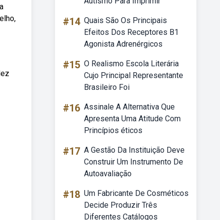
Autismo Para Imprimir
a
elho,
#14
Quais São Os Principais
Efeitos Dos Receptores B1
Agonista Adrenérgicos
#15
O Realismo Escola Literária
dez
Cujo Principal Representante
Brasileiro Foi
#16
Assinale A Alternativa Que
Apresenta Uma Atitude Com
Princípios éticos
#17
A Gestão Da Instituição Deve
Construir Um Instrumento De
Autoavaliação
#18
Um Fabricante De Cosméticos
Decide Produzir Três
Diferentes Catálogos