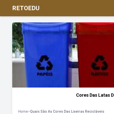
RETOEDU
Cores Das Latas D
Home
>
Quais São As Cores Das Lixeiras Recicláveis