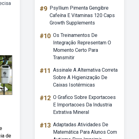
recisa
#9
Psyllium Pimenta Gengibre
Cafeína E Vitaminas 120 Caps
Growth Supplements
#10
Os Treinamentos De
Integração Representam O
Momento Certo Para
Transmitir
#11
Assinale A Alternativa Correta
Sobre A Higienização De
Caixas Isotérmicas
#12
O Grafico Sobre Exportacoes
E Importacoes Da Industria
Extrativa Mineral
#13
Adaptadas Atividades De
e
Matemática Para Alunos Com
cia de