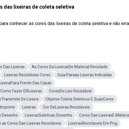
 das lixeiras de coleta seletiva
 para conhecer as cores das lixeiras de coleta seletiva e não err
r Das Lixeiras
As Cores Da LixeirasDe Material Reciclado
Lixeiras Recicláveis Cores
Guia Paraas Lixeiras Indicadas
LixeiraPara Frente Das Casas
Como Fazer ERLixeiras
CoresDo Lixo Reciclável
Transmite De Lixeira
Objetos Coleta Seletivos E SuasCores
 Imprimir
Lixeiras
Cor DeLixeiras Recicláveis
va Desenho
LixeirasSeletivas Desenho
Cores Das LixeirasE Materia
 as Cores Das Lixeiras Recicláveis
LixeirasReciclaveis Em Png