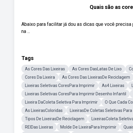
Quais são as cores
Abaixo para facilitar já dou as dicas que você precisa
na ...
Tags
As Cores Das Lixeiras
As Cores DasLatas De Lixo
Co
Cores Da Lixeira
As Cores Das LixeirasDe Reciclagem
Lixeiras Seletivas CoresPara Imprimir
As4 Lixeiras
Lixeiras Seletivas CoresPara Imprimir Desenho Infantil
Lixeira DaColeta Seletiva Para Imprimir
O Que Cada Cor
As LixeirasColoridas
LixeirasDe Coletas Seletivas Para
Tipos De LixeirasDe Reciclagem
LixeirasColeta Seleti
REIDas Lixeiras
Molde De LixeiraPara Imprimir
Quais