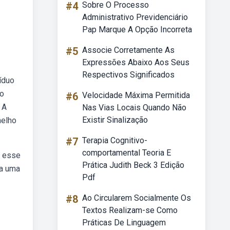
#4
Sobre O Processo
Administrativo Previdenciário
Pap Marque A Opção Incorreta
#5
Associe Corretamente As
Expressões Abaixo Aos Seus
Respectivos Significados
íduo
co
#6
Velocidade Máxima Permitida
 A
Nas Vias Locais Quando Não
Existir Sinalização
melho
#7
Terapia Cognitivo-
comportamental Teoria E
m esse
Prática Judith Beck 3 Edição
da uma
Pdf
#8
Ao Circularem Socialmente Os
Textos Realizam-se Como
Práticas De Linguagem