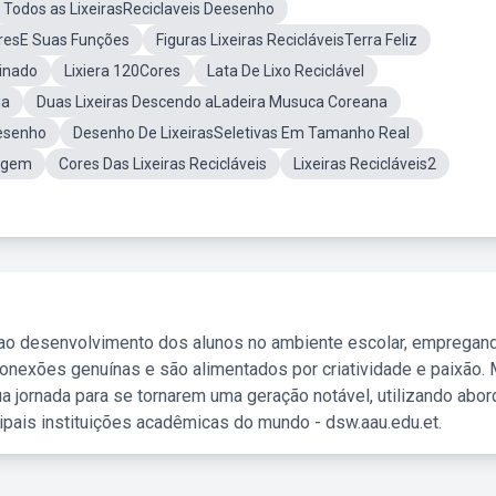
Todos as LixeirasReciclaveis Deesenho
oresE Suas Funções
Figuras Lixeiras RecicláveisTerra Feliz
ainado
Lixiera 120Cores
Lata De Lixo Reciclável
ja
Duas Lixeiras Descendo aLadeira Musuca Coreana
Desenho
Desenho De LixeirasSeletivas Em Tamanho Real
lagem
Cores Das Lixeiras Recicláveis
Lixeiras Recicláveis2
 ao desenvolvimento dos alunos no ambiente escolar, empregan
nexões genuínas e são alimentados por criatividade e paixão. 
a jornada para se tornarem uma geração notável, utilizando abo
ipais instituições acadêmicas do mundo - dsw.aau.edu.et.