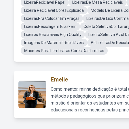
LixeiraReciclavel Papel
LixeirasDe Mesa Reciclaveis
Lixeira Reciclável CoresExplicada
Modelo De Lixeira C
LixeirasPra Colocar Em Praças
LixeirasDe Lixo Contm
LixeirasReciclagem Braskem
Coleta SeletivaCor Laran
Lixeiros Reciclaveis High Quality
LixeiraSeletiva Azul 
Imagens De MateriaisRecicláveis
As LixeirasDe Recic
Macetes Para Lembraras Cores Das Lixeiras
Emelie
Como mentor, minha dedicação é total
métodos pedagógicos que priorizam co
missão é orientar os estudantes em su
educacionais reconhecidas pelas princ