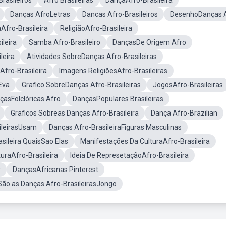
rasileiros
Afro Brasileiras
DançaAfro-Brasileira
Danças AfroLetras
Dancas Afro-Brasileiros
DesenhoDanças 
Afro-Brasileira
ReligiãoAfro-Brasileira
ileira
Samba Afro-Brasileiro
DançasDe Origem Afro
leira
Atividades SobreDanças Afro-Brasileiras
fro-Brasileira
Imagens ReligiõesAfro-Brasileiras
Eva
Grafico SobreDanças Afro-Brasileiras
JogosAfro-Brasileiras
çasFolclóricas Afro
DançasPopulares Brasileiras
Graficos Sobreas Danças Afro-Brasileira
Dança Afro-Brazilian
ileirasUsam
Danças Afro-BrasileiraFiguras Masculinas
sileira QuaisSao Elas
Manifestações Da CulturaAfro-Brasileira
turaAfro-Brasileira
Ideia De RepresetaçãoAfro-Brasileira
r
DançasAfricanas Pinterest
São as Danças Afro-BrasileirasJongo