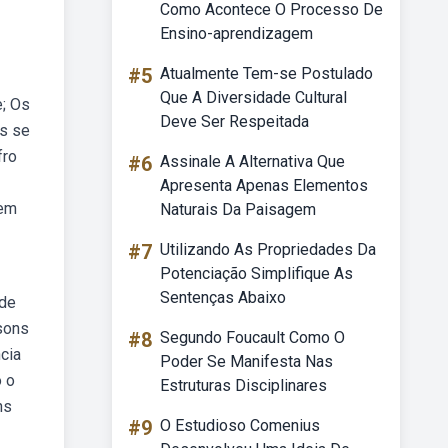
Como Acontece O Processo De
Ensino-aprendizagem
#5
Atualmente Tem-se Postulado
Que A Diversidade Cultural
e; Os
Deve Ser Respeitada
as se
fro
#6
Assinale A Alternativa Que
Apresenta Apenas Elementos
 em
Naturais Da Paisagem
#7
Utilizando As Propriedades Da
Potenciação Simplifique As
Sentenças Abaixo
 de
sons
#8
Segundo Foucault Como O
ncia
Poder Se Manifesta Nas
o o
Estruturas Disciplinares
ns
#9
O Estudioso Comenius