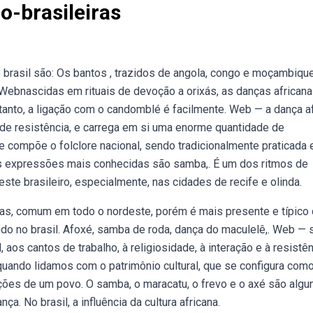
o-brasileiras
 brasil são: Os bantos , trazidos de angola, congo e moçambiqu
. Webnascidas em rituais de devoção a orixás, as danças african
etanto, a ligação com o candomblé é facilmente. Web — a dança a
 de resistência, e carrega em si uma enorme quantidade de
e compõe o folclore nacional, sendo tradicionalmente praticada
As expressões mais conhecidas são samba,. É um dos ritmos de
este brasileiro, especialmente, nas cidades de recife e olinda.
s, comum em todo o nordeste, porém é mais presente e típico
do no brasil. Afoxé, samba de roda, dança do maculelê,. Web — 
 aos cantos de trabalho, à religiosidade, à interação e à resistê
quando lidamos com o patrimônio cultural, que se configura com
ções de um povo. O samba, o maracatu, o frevo e o axé são algu
. No brasil, a influência da cultura africana.