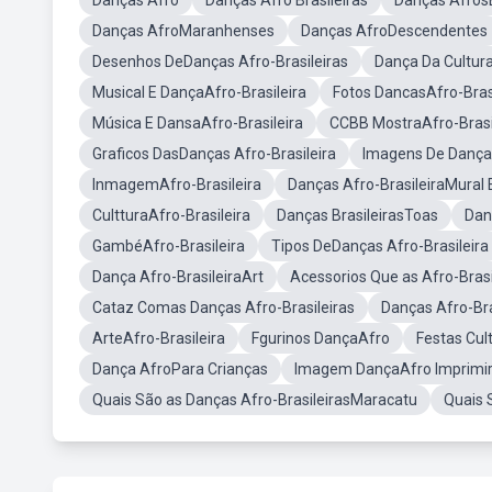
Danças Afro
Danças Afro Brasileiras
Danças AfrosB
Danças AfroMaranhenses
Danças AfroDescendentes
Desenhos DeDanças Afro-Brasileiras
Dança Da Cultura
Musical E DançaAfro-Brasileira
Fotos DancasAfro-Bras
Música E DansaAfro-Brasileira
CCBB MostraAfro-Brasi
Graficos DasDanças Afro-Brasileira
Imagens De DançaA
InmagemAfro-Brasileira
Danças Afro-BrasileiraMural 
CultturaAfro-Brasileira
Danças BrasileirasToas
Dan
GambéAfro-Brasileira
Tipos DeDanças Afro-Brasileira
Dança Afro-BrasileiraArt
Acessorios Que as Afro-Bras
Cataz Comas Danças Afro-Brasileiras
Danças Afro-Bra
ArteAfro-Brasileira
Fgurinos DançaAfro
Festas Cul
Dança AfroPara Crianças
Imagem DançaAfro Imprimi
Quais São as Danças Afro-BrasileirasMaracatu
Quais 