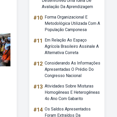
Desenvolveu Uma Ideia De
Avaliação Da Aprendizagem
#10
Forma Organizacional E
Metodológica Utilizada Com A
População Camponesa
#11
Em Relação Ao Espaço
Agrícola Brasileiro Assinale A
Alternativa Correta
#12
Considerando As Informações
Apresentadas O Prédio Do
Congresso Nacional
#13
Atividades Sobre Misturas
Homogêneas E Heterogêneas
4o Ano Com Gabarito
#14
Os Saldos Apresentados
Foram Extraídos Da