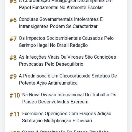
#5
A Coordenação Pedagógica Desempenha Um
Papel Fundamental No Ambiente Escolar
#6
Condutas Governamentais Intolerantes E
Intransigentes Podem Se Caracterizar
#7
Os Impactos Socioambientais Causados Pelo
Garimpo Ilegal No Brasil Redação
#8
As Infecções Virais Ou Viroses São Condições
Provocadas Pelo Desequilíbrio
#9
A Prednisona é Um Glicocorticoide Sintético De
Potente Ação Antirreumática
#10
Na Nova Divisão Internacional Do Trabalho Os
Paises Desenvolvidos Exercem
#11
Exercícios Operações Com Frações Adição
Subtração Multiplicação E Divisão