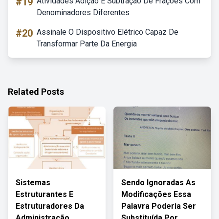
#19
Atividades Adição E Subtração De Frações Com
Denominadores Diferentes
#20
Assinale O Dispositivo Elétrico Capaz De
Transformar Parte Da Energia
Related Posts
Sistemas
Sendo Ignoradas As
Estruturantes E
Modificações Essa
Estruturadores Da
Palavra Poderia Ser
Administração
Substituída Por