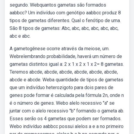
segundo. Webquantos gametas são formados
aabbcc? Um indivíduo com genótipo aabbcc produz 8
tipos de gametas diferentes. Qual o fenótipo de uma.
São 8 tipos de gametas: Abc, abc, abc, abc, abc, abc,
abc e abc.
A gametogênese ocorre através da meiose, um.
Webrelembrando probabilidade, haverá um número de
gametas distintos igual a: 2 x 1 x 2 x 1 x 2= 8 gametas.
Teremos abcde, abcde, abcde, abcde, abcde, abcde,
abcde e abcde. Weba quantidade de tipos de gametas
que um indivíduo heterozigoto para dois pares de
genes pode formar é calculada pela fórmula 2n, onde n
é o número de genes. Webo alelo recessivo ''a'' se
juntar com o alelo recessivo ''b'' formando o gameta ab.
Esses serão os 4 gametas que podem ser formados.
Webo indivíduo aabbcc possui alelos a e a no primeiro