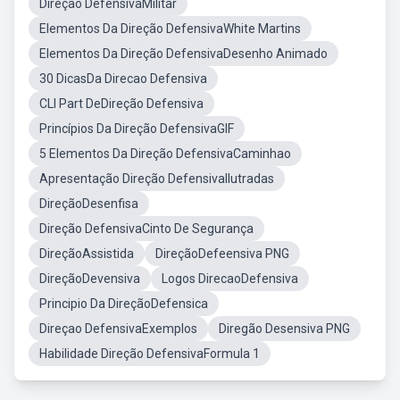
Direção DefensivaMilitar
Elementos Da Direção DefensivaWhite Martins
Elementos Da Direção DefensivaDesenho Animado
30 DicasDa Direcao Defensiva
CLI Part DeDireção Defensiva
Princípios Da Direção DefensivaGIF
5 Elementos Da Direção DefensivaCaminhao
Apresentação Direção DefensivaIlutradas
DireçãoDesenfisa
Direção DefensivaCinto De Segurança
DireçãoAssistida
DireçãoDefeensiva PNG
DireçãoDevensiva
Logos DirecaoDefensiva
Principio Da DireçãoDefensica
Direçao DefensivaExemplos
Diregão Desensiva PNG
Habilidade Direção DefensivaFormula 1