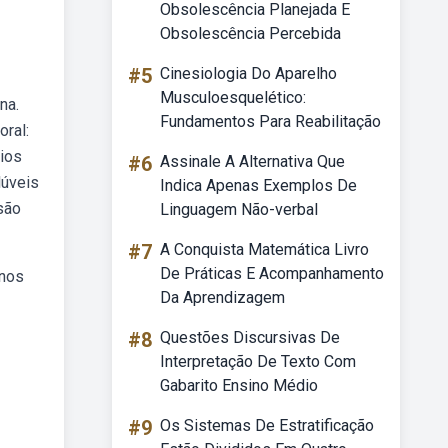
Obsolescência Planejada E
Obsolescência Percebida
#5
Cinesiologia Do Aparelho
Musculoesquelético:
na.
Fundamentos Para Reabilitação
oral:
cios
#6
Assinale A Alternativa Que
lúveis
Indica Apenas Exemplos De
são
Linguagem Não-verbal
#7
A Conquista Matemática Livro
De Práticas E Acompanhamento
 nos
Da Aprendizagem
#8
Questões Discursivas De
Interpretação De Texto Com
Gabarito Ensino Médio
#9
Os Sistemas De Estratificação