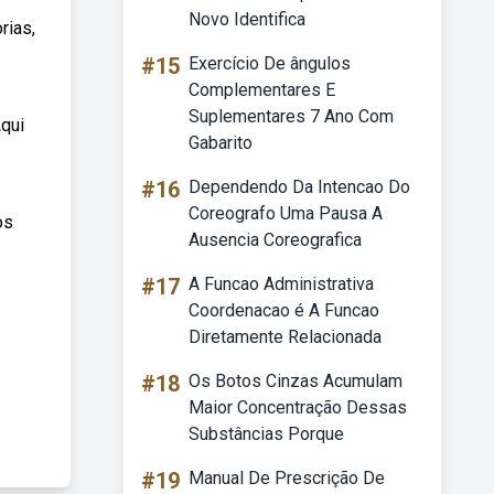
Novo Identifica
rias,
#15
Exercício De ângulos
Complementares E
Suplementares 7 Ano Com
Aqui
Gabarito
#16
Dependendo Da Intencao Do
Coreografo Uma Pausa A
os
Ausencia Coreografica
#17
A Funcao Administrativa
Coordenacao é A Funcao
Diretamente Relacionada
#18
Os Botos Cinzas Acumulam
Maior Concentração Dessas
Substâncias Porque
#19
Manual De Prescrição De