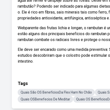
água até ferver e despeje sobre as folhas. Deixe em
rambutão? Podendo ser indicado para algumas dietas
o. Ele é rico em fibras, sais minerais tais como ferro
propriedades antioxidante, antifúngica, antisséptica e.
Webparente das frutas lichia e longan, o rambutan é u
estão alguns dos principais benefícios do rambutan p
rambutan combate os radicais livres e protege o noss
Ele deve ser encarado como uma medida preventiva: 
estudos descobriram que o colostro pode estimular o 
intestino.
Tags
Quais São OS BenefíciosDa Flex Ham No Chão
Quais S
Quais OSBenefecios De Meditar
Quais OS Beneficios