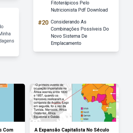
Fitoterápicos Pelo
Nutricionista Pdf Download
#20
Considerando As
do
Combinações Possíveis Do
Minha
Novo Sistema De
rdagens
Emplacamento
as Com
A Expansão Capitalista No Século