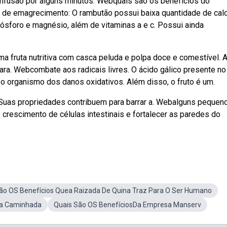
 infusão por alguns minutos. Webquais são os benefícios do
 de emagrecimento: O rambutão possui baixa quantidade de calo
, fósforo e magnésio, além de vitaminas a e c. Possui ainda
ma fruta nutritiva com casca peluda e polpa doce e comestível. 
ara. Webcombate aos radicais livres. O ácido gálico presente no
o organismo dos danos oxidativos. Além disso, o fruto é um.
Suas propriedades contribuem para barrar a. Webalguns pequen
crescimento de células intestinais e fortalecer as paredes do
ão OS Benefícios Quea Raizada De Quina Traz Para O Ser Humano
Da Caminhada
Quais São OS BenefíciosDa Empresa Manserv