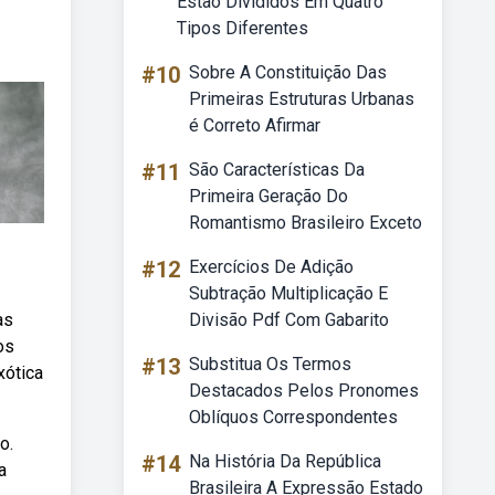
Estão Divididos Em Quatro
Tipos Diferentes
#10
Sobre A Constituição Das
Primeiras Estruturas Urbanas
é Correto Afirmar
#11
São Características Da
Primeira Geração Do
Romantismo Brasileiro Exceto
#12
Exercícios De Adição
Subtração Multiplicação E
as
Divisão Pdf Com Gabarito
os
#13
Substitua Os Termos
xótica
Destacados Pelos Pronomes
Oblíquos Correspondentes
o.
#14
Na História Da República
a
Brasileira A Expressão Estado