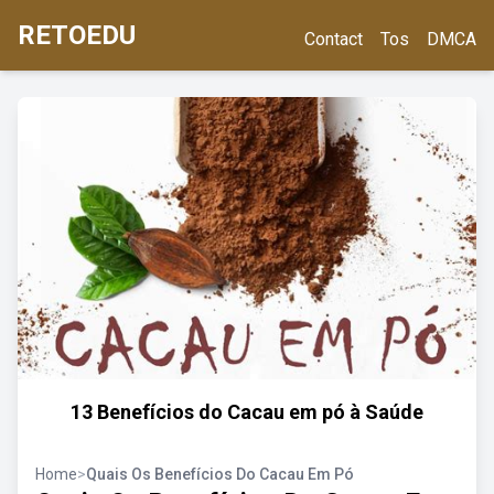
RETOEDU
Contact
Tos
DMCA
13 Benefícios do Cacau em pó à Saúde
Home
>
Quais Os Benefícios Do Cacau Em Pó