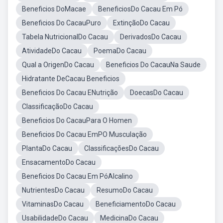
Beneficios DoMacae
BeneficiosDo Cacau Em Pó
Beneficios Do CacauPuro
ExtinçãoDo Cacau
Tabela NutricionalDo Cacau
DerivadosDo Cacau
AtividadeDo Cacau
PoemaDo Cacau
Qual a OrigenDo Cacau
Beneficios Do CacauNa Saude
Hidratante DeCacau Beneficios
Beneficios Do Cacau ENutrição
DoecasDo Cacau
ClassificaçãoDo Cacau
Beneficios Do CacauPara O Homen
Beneficios Do Cacau EmPO Musculação
PlantaDo Cacau
ClassificaçõesDo Cacau
EnsacamentoDo Cacau
Beneficios Do Cacau Em PóAlcalino
NutrientesDo Cacau
ResumoDo Cacau
VitaminasDo Cacau
BeneficiamentoDo Cacau
UsabilidadeDo Cacau
MedicinaDo Cacau