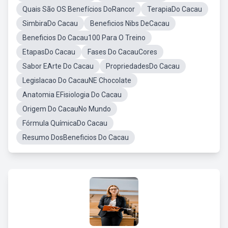
Quais São OS Benefícios DoRancor
TerapiaDo Cacau
SimbiraDo Cacau
Beneficios Nibs DeCacau
Beneficios Do Cacau100 Para O Treino
EtapasDo Cacau
Fases Do CacauCores
Sabor EArte Do Cacau
PropriedadesDo Cacau
Legislacao Do CacauNE Chocolate
Anatomia EFisiologia Do Cacau
Origem Do CacauNo Mundo
Fórmula QuímicaDo Cacau
Resumo DosBeneficios Do Cacau