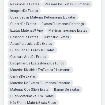
ResumosDe Exatas
Pessoas De Exatas EHumanas
ImagensDe Exatas
Quais São as Matérias DeHumanas E Exatas
QuadroDe Exatas
Exatas EHumanas Diferença
Exatas Matérias9 Ano
MatériasItinerários Exatas
DesenhoDe Exatas
CursosDe Exatas
Aulas ParticularesDe Exatas
Quais Sao OS CurosDe Exatas
Curriculo AreaDe Exatas
Disciplinas De ExatasPlano De Fundo
Materias Divididas EmExatas E Humanas
CentralDe Exatas
Matérias De Exatas EHumanas Divisorias
Matérias Que São E Exata
BannerDe Exatas
Quais MatériasVai Em Exatas
Não É Uma MatériaExata Frase