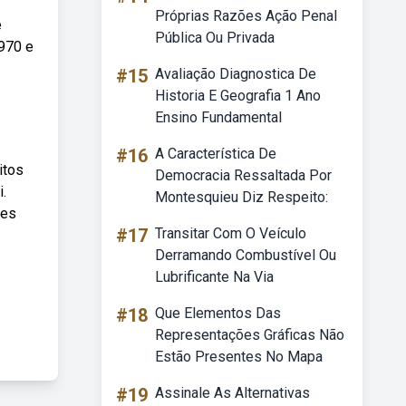
Próprias Razões Ação Penal
e
Pública Ou Privada
1970 e
#15
Avaliação Diagnostica De
Historia E Geografia 1 Ano
Ensino Fundamental
#16
A Característica De
itos
Democracia Ressaltada Por
.
Montesquieu Diz Respeito:
des
#17
Transitar Com O Veículo
Derramando Combustível Ou
Lubrificante Na Via
#18
Que Elementos Das
Representações Gráficas Não
Estão Presentes No Mapa
#19
Assinale As Alternativas