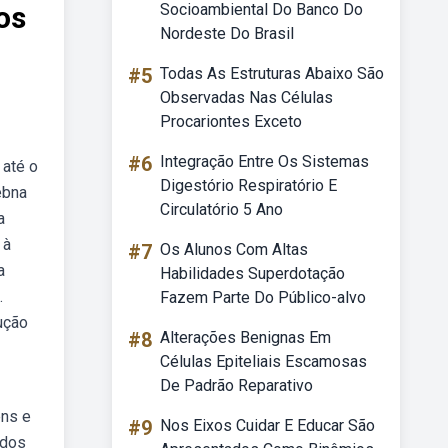
os
Socioambiental Do Banco Do
Nordeste Do Brasil
#5
Todas As Estruturas Abaixo São
Observadas Nas Células
Procariontes Exceto
#6
Integração Entre Os Sistemas
 até o
Digestório Respiratório E
ebna
Circulatório 5 Ano
a
 à
#7
Os Alunos Com Altas
a
Habilidades Superdotação
.
Fazem Parte Do Público-alvo
ução
#8
Alterações Benignas Em
Células Epiteliais Escamosas
De Padrão Reparativo
ens e
#9
Nos Eixos Cuidar E Educar São
idos