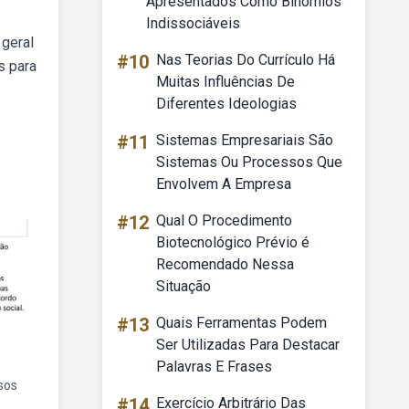
Apresentados Como Binômios
Indissociáveis
 geral
#10
Nas Teorias Do Currículo Há
s para
Muitas Influências De
Diferentes Ideologias
#11
Sistemas Empresariais São
Sistemas Ou Processos Que
Envolvem A Empresa
#12
Qual O Procedimento
Biotecnológico Prévio é
Recomendado Nessa
Situação
#13
Quais Ferramentas Podem
Ser Utilizadas Para Destacar
Palavras E Frases
sos
#14
Exercício Arbitrário Das