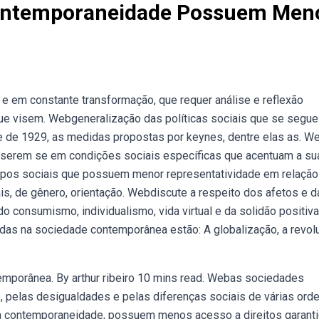
Contemporaneidade Possuem Men
 em constante transformação, que requer análise e reflexão
que visem. Webgeneralização das políticas sociais que se segue
e de 1929, as medidas propostas por keynes, dentre elas as. W
nserem se em condições sociais específicas que acentuam a su
Grupos sociais que possuem menor representatividade em relação
ais, de gênero, orientação. Webdiscute a respeito dos afetos e d
o consumismo, individualismo, vida virtual e da solidão positiva
idas na sociedade contemporânea estão: A globalização, a revol
mporânea. By arthur ribeiro 10 mins read. Webas sociedades
 pelas desigualdades e pelas diferenças sociais de várias ord
na contemporaneidade, possuem menos acesso a direitos garant