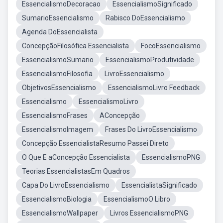
EssencialismoDecoracao
EssencialismoSignificado
SumarioEssencialismo
Rabisco DoEssencialismo
Agenda DoEssencialista
ConcepçãoFilosófica Essencialista
FocoEssencialismo
EssencialismoSumario
EssencialismoProdutividade
EssencialismoFilosofia
LivroEssencialismo
ObjetivosEssencialismo
EssencialismoLivro Feedback
Essencialismo
EssencialismoLivro
EssencialismoFrases
AConcepção
EssencialismoImagem
Frases Do LivroEssencialismo
Concepção EssencialistaResumo Passei Direto
O Que E aConcepção Essencialista
EssencialismoPNG
Teorias EssencialistasEm Quadros
Capa Do LivroEssencialismo
EssencialistaSignificado
EssencialismoBiologia
EssencialismoO Libro
EssencialismoWallpaper
Livros EssencialismoPNG