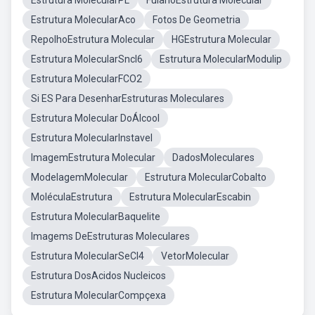
Estrutura MolecularPL
FulanoEstrutura Molecular
Estrutura MolecularAco
Fotos De Geometria
RepolhoEstrutura Molecular
HGEstrutura Molecular
Estrutura MolecularSncl6
Estrutura MolecularModulip
Estrutura MolecularFCO2
Si ES Para DesenharEstruturas Moleculares
Estrutura Molecular DoÁlcool
Estrutura MolecularInstavel
ImagemEstrutura Molecular
DadosMoleculares
ModelagemMolecular
Estrutura MolecularCobalto
MoléculaEstrutura
Estrutura MolecularEscabin
Estrutura MolecularBaquelite
Imagems DeEstruturas Moleculares
Estrutura MolecularSeCl4
VetorMolecular
Estrutura DosAcidos Nucleicos
Estrutura MolecularCompçexa