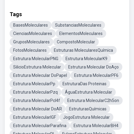
Tags
BasesMoleculares
SubstanciasMoleculares
CienciasMoleculares
ElementosMoleculares
GruposMoleculares
CompostoMolecular
FotosMoleculares
Estruturas MolecularesQuímica
Estrutura MolecularPNG
Estrutura MolecularK9
SilicioEstrutura Molecular
Estrutura Molecular DoAço
Estrutura Molecular DoPapel
Estrutura MolecularPF6
Estrutura MolecularPp
EstruturaDas Proteinas
Estrutura MolecularPzq
ÁguaEstrutura Molecular
Estrutura MolecularPcl4f
Estrutura MolecularC2h5on
Estrutura Molecular DoAR
EstruturasQuímicas
Estrutura MolecularIGF
JogoEstrutura Molecular
Estrutura MolecularParafina
Estrutura MolecularBH4