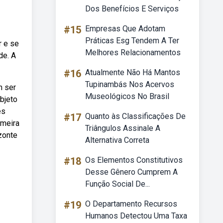
Dos Benefícios E Serviços
#15
Empresas Que Adotam
Práticas Esg Tendem A Ter
r e se
Melhores Relacionamentos
de. A
#16
Atualmente Não Há Mantos
Tupinambás Nos Acervos
m ser
Museológicos No Brasil
bjeto
es
#17
Quanto às Classificações De
imeira
Triângulos Assinale A
zonte
Alternativa Correta
#18
Os Elementos Constitutivos
Desse Gênero Cumprem A
Função Social De...
#19
O Departamento Recursos
Humanos Detectou Uma Taxa