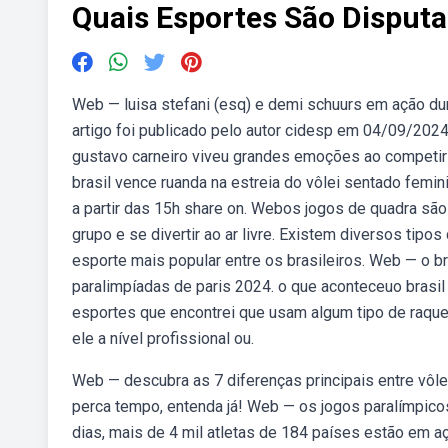
Quais Esportes São Dispu
Web — luisa stefani (esq) e demi schuurs em ação dur
artigo foi publicado pelo autor cidesp em 04/09/202
gustavo carneiro viveu grandes emoções ao competir 
brasil vence ruanda na estreia do vôlei sentado femi
a partir das 15h share on. Webos jogos de quadra sã
grupo e se divertir ao ar livre. Existem diversos tip
esporte mais popular entre os brasileiros. Web — o b
paralimpíadas de paris 2024. o que aconteceuo brasi
esportes que encontrei que usam algum tipo de raque
ele a nível profissional ou.
Web — descubra as 7 diferenças principais entre vôle
perca tempo, entenda já! Web — os jogos paralímpic
dias, mais de 4 mil atletas de 184 países estão em 