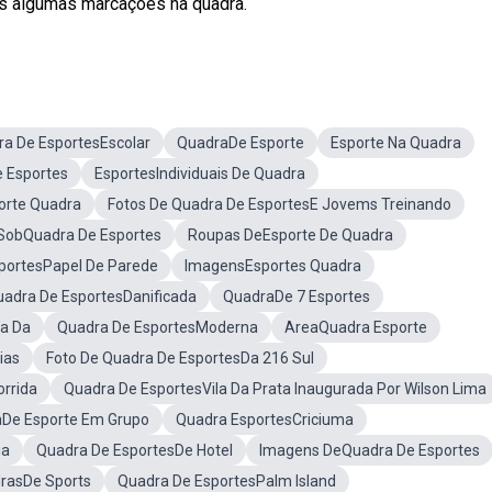
as algumas marcações na quadra.
a De EsportesEscolar
QuadraDe Esporte
Esporte Na Quadra
 Esportes
EsportesIndividuais De Quadra
orte Quadra
Fotos De Quadra De EsportesE Jovems Treinando
 SobQuadra De Esportes
Roupas DeEsporte De Quadra
portesPapel De Parede
ImagensEsportes Quadra
adra De EsportesDanificada
QuadraDe 7 Esportes
a Da
Quadra De EsportesModerna
AreaQuadra Esporte
ias
Foto De Quadra De EsportesDa 216 Sul
rrida
Quadra De EsportesVila Da Prata Inaugurada Por Wilson Lima
De Esporte Em Grupo
Quadra EsportesCriciuma
ia
Quadra De EsportesDe Hotel
Imagens DeQuadra De Esportes
rasDe Sports
Quadra De EsportesPalm Island