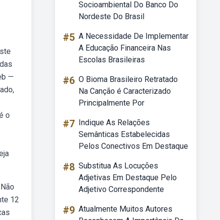
Socioambiental Do Banco Do
Nordeste Do Brasil
#5
A Necessidade De Implementar
A Educação Financeira Nas
Este
Escolas Brasileiras
odas
eb —
#6
O Bioma Brasileiro Retratado
bado,
Na Canção é Caracterizado
Principalmente Por
é o
#7
Indique As Relações
Semânticas Estabelecidas
Pelos Conectivos Em Destaque
eja
#8
Substitua As Locuções
Adjetivas Em Destaque Pelo
. Não
Adjetivo Correspondente
nte 12
#9
Atualmente Muitos Autores
cas