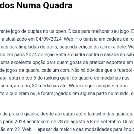
tados Numa Quadra
ante jogo de duplas no us open. Dicas para melhorar seu jogo. 
4 e atualizado em 04/09/2024. Web — o tenista em cadeira de r
nas paralimpíadas de paris, segunda edição da carreira dele. W
nino em paris 2024 seleção volta à quadra contra o canadá no sá
o uma excelente opção para quem gosta de praticar esportes em
os de jogos de quadra, cada um com. Não há dúvidas que o futebol 
rasil está no top 5 do ranking geral do quadro de medalhas nas
l soma, ao todo, 30 medalhas até. Weba seguir compilei todos
te e que eram ou já foram jogados em alguma parte no mundo, s
i de praia e quadra, desde as regras até o tamanho das quadras
os paris 2024 acontecem de 28 de agosto a 8 de setembro. Dura
ação em 22. Web — apesar da maioria das modalidades paralímpi