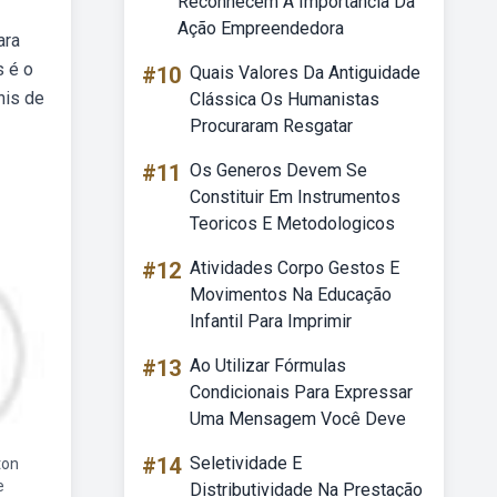
Reconhecem A Importância Da
Ação Empreendedora
ara
s é o
#10
Quais Valores Da Antiguidade
nis de
Clássica Os Humanistas
Procuraram Resgatar
#11
Os Generos Devem Se
Constituir Em Instrumentos
Teoricos E Metodologicos
#12
Atividades Corpo Gestos E
Movimentos Na Educação
Infantil Para Imprimir
#13
Ao Utilizar Fórmulas
Condicionais Para Expressar
Uma Mensagem Você Deve
#14
Seletividade E
ton
e
Distributividade Na Prestação