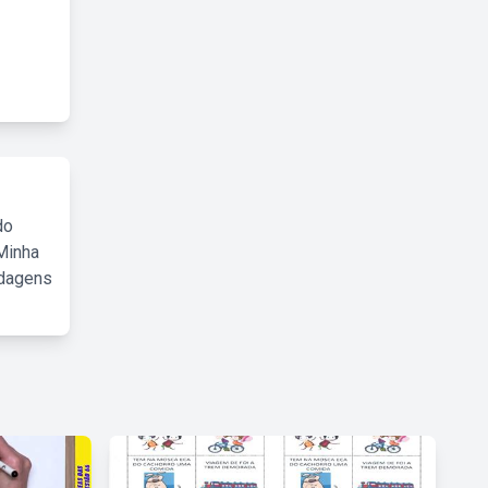
do
Minha
rdagens