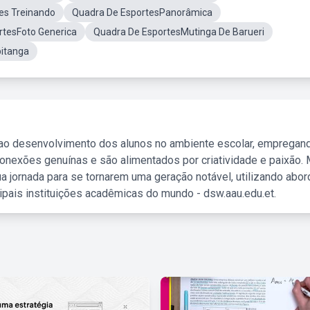
es Treinando
Quadra De EsportesPanorâmica
rtesFoto Generica
Quadra De EsportesMutinga De Barueri
pitanga
 ao desenvolvimento dos alunos no ambiente escolar, empregan
nexões genuínas e são alimentados por criatividade e paixão. 
a jornada para se tornarem uma geração notável, utilizando abo
ipais instituições acadêmicas do mundo - dsw.aau.edu.et.