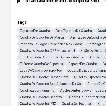
posicionam cada uma de um lado da quadra. São feit
Tags
EsportesEm Quadra
Foto EsportesDe Quadra
Quadr
Quadra De EsportesDe Marca
Orientação DaQuadra De
Imagens De Jogos DeEsportes Na Quadra
FootbagEsp
Quadra De EsportesCPP Mossoró RN
Salão De Festas
Foto Esinando OEsporte Na Quadra Adultos
Quadra Es
Enfrente QuadraDe Esportes
EsporteEm Quadra
Qu
Logo DeQuadra De Esportes
Quadra De EsportesTamp
Quadra De EsportesCampo Bom
Quadras EsportesPra
Quadra De EsportesSao Sebastiao Do Cai
QuadraDe Co
QuadraEsportivaaanho
Adolescentes Jogo Em Quadra
Quadra De EsportesCoberta
Quadra De EsportesBrasíl
Quadra De EsportesPNG
QuadraDos Esportes
Quad