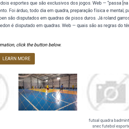
dois esportes que são exclusivos dos jogos. Web — “passa [na
o. Foi árduo, todo dia em quadra, preparação física e mental, p
open são disputados em quadras de pisos duros. Já roland garro
ledon é disputado em quadras. Web — quais são as regras do tê
mation, click the button below.
LEARN MORE
futsal quadra badmin
snec futebol esport