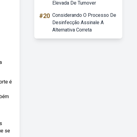
Elevada De Turnover
#20
Considerando O Processo De
Desinfecção Assinale A
Alternativa Correta
a
orte é
mbém
s
ue se