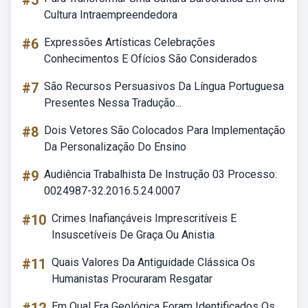
#5
Cultura Intraempreendedora
#6
Expressões Artísticas Celebrações
Conhecimentos E Ofícios São Considerados
#7
São Recursos Persuasivos Da Língua Portuguesa
Presentes Nessa Tradução...
#8
Dois Vetores São Colocados Para Implementação
Da Personalização Do Ensino
#9
Audiência Trabalhista De Instrução 03 Processo:
0024987-32.2016.5.24.0007
#10
Crimes Inafiançáveis Imprescritíveis E
Insuscetíveis De Graça Ou Anistia
#11
Quais Valores Da Antiguidade Clássica Os
Humanistas Procuraram Resgatar
Em Qual Era Geológica Foram Identificados Os