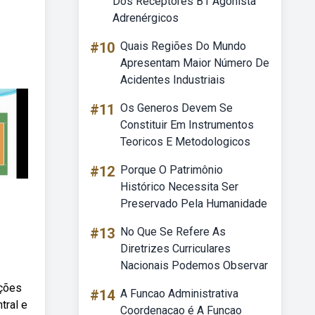
Dos Receptores B1 Agonista
Adrenérgicos
#10
Quais Regiões Do Mundo
Apresentam Maior Número De
Acidentes Industriais
#11
Os Generos Devem Se
Constituir Em Instrumentos
Teoricos E Metodologicos
#12
Porque O Patrimônio
Histórico Necessita Ser
Preservado Pela Humanidade
#13
No Que Se Refere As
Diretrizes Curriculares
Nacionais Podemos Observar
ições
#14
A Funcao Administrativa
tral e
Coordenacao é A Funcao