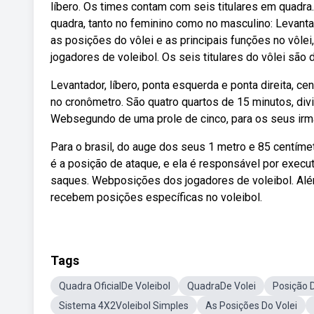
líbero. Os times contam com seis titulares em quadr
quadra, tanto no feminino como no masculino: Levantad
as posições do vôlei e as principais funções no vôle
jogadores de voleibol. Os seis titulares do vôlei são
Levantador, líbero, ponta esquerda e ponta direita, c
no cronômetro. São quatro quartos de 15 minutos, di
Websegundo de uma prole de cinco, para os seus irmã
Para o brasil, do auge dos seus 1 metro e 85 centíme
é a posição de ataque, e ela é responsável por exec
saques. Webposições dos jogadores de voleibol. Alé
recebem posições específicas no voleibol.
Tags
Quadra OficialDe Voleibol
QuadraDe Volei
Posição 
Sistema 4X2Voleibol Simples
As Posições Do Volei