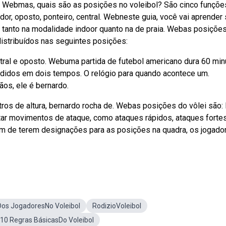
a. Webmas, quais são as posições no voleibol? São cinco funçõ
or, oposto, ponteiro, central. Webneste guia, você vai aprender
i, tanto na modalidade indoor quanto na de praia. Webas posiçõe
 distribuídos nas seguintes posições:
entral e oposto. Webuma partida de futebol americano dura 60 mi
vididos em dois tempos. O relógio para quando acontece um.
os, ele é bernardo.
tros de altura, bernardo rocha de. Webas posições do vôlei são:
utar movimentos de ataque, como ataques rápidos, ataques forte
m de terem designações para as posições na quadra, os jogado
Dos JogadoresNo Voleibol
RodizioVoleibol
10 Regras BásicasDo Voleibol