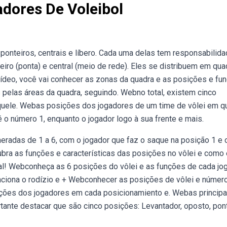
dores De Voleibol
ponteiros, centrais e líbero. Cada uma delas tem responsabilid
eiro (ponta) e central (meio de rede). Eles se distribuem em qua
ídeo, você vai conhecer as zonas da quadra e as posições e fu
elas áreas da quadra, seguindo. Webno total, existem cinco
aquele. Webas posições dos jogadores de um time de vôlei em q
o número 1, enquanto o jogador logo à sua frente e mais.
radas de 1 a 6, com o jogador que faz o saque na posição 1 e 
ubra as funções e características das posições no vôlei e como 
al! Webconheça as 6 posições do vôlei e as funções de cada jog
unciona o rodízio e + Webconhecer as posições de vôlei e númer
nções dos jogadores em cada posicionamiento e. Webas principa
rtante destacar que são cinco posições: Levantador, oposto, pon