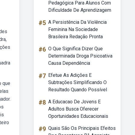
Pedagógica Para Alunos Com
Dificuldade De Aprendizagem
#5
A Persistência Da Violência
Feminina Na Sociedade
ades
Brasileira Redação Pronta
dra,
nções
#6
O Que Significa Dizer Que
Determinada Droga Psicoativa
uadra
Causa Dependência
#7
Efetue As Adições E
Subtrações Simplificando O
o que
Resultado Quando Possível
elas
ador.
#8
A Educacao De Jovens E
os
Adultos Busca Oferecer
is
Oportunidades Educacionais
teiro
#9
Quais São Os Principais Efeitos