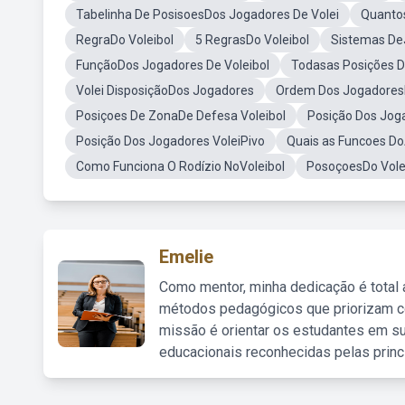
Tabelinha De PosisoesDos Jogadores De Volei
Quanto
RegraDo Voleibol
5 RegrasDo Voleibol
Sistemas De
FunçãoDos Jogadores De Voleibol
Todasas Posições D
Volei DisposiçãoDos Jogadores
Ordem Dos JogadoresN
Posiçoes De ZonaDe Defesa Voleibol
Posição Dos Jog
Posição Dos Jogadores VoleiPivo
Quais as Funcoes Do
Como Funciona O Rodízio NoVoleibol
PosoçoesDo Vole
Emelie
Como mentor, minha dedicação é total
métodos pedagógicos que priorizam co
missão é orientar os estudantes em su
educacionais reconhecidas pelas princ