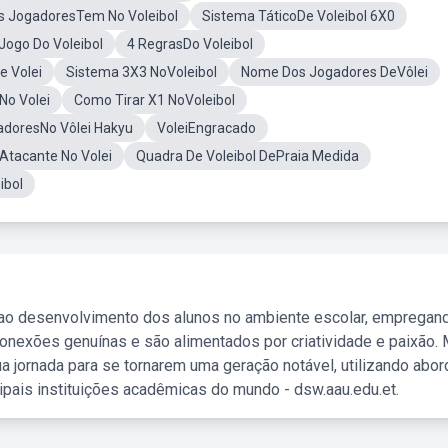
s JogadoresTem No Voleibol
Sistema TáticoDe Voleibol 6X0
Jogo Do Voleibol
4 RegrasDo Voleibol
e Volei
Sistema 3X3 NoVoleibol
Nome Dos Jogadores DeVôlei
o Volei
Como Tirar X1 NoVoleibol
adoresNo Vôlei Hakyu
VoleiEngracado
Atacante No Volei
Quadra De Voleibol DePraia Medida
ibol
 ao desenvolvimento dos alunos no ambiente escolar, empregan
nexões genuínas e são alimentados por criatividade e paixão. 
a jornada para se tornarem uma geração notável, utilizando abo
ipais instituições acadêmicas do mundo - dsw.aau.edu.et.