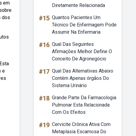
es em
Diretamente Relacionada
 sobre
s dos
#15
Quantos Pacientes Um
Técnico De Enfermagem Pode
Assumir Na Enfermaria
nutos
#16
Qual Das Seguintes
Afirmações Melhor Define O
Conceito De Agronegócio
 Esta
s e
#17
Qual Das Alternativas Abaixo
res
Contém Apenas órgãos Do
Sistema Urinário
#18
Grande Parte Da Farmacologia
Pulmonar Esta Relacionada
Com Os Efeitos
#19
Cervicite Crônica Ativa Com
Metaplasia Escamosa Do