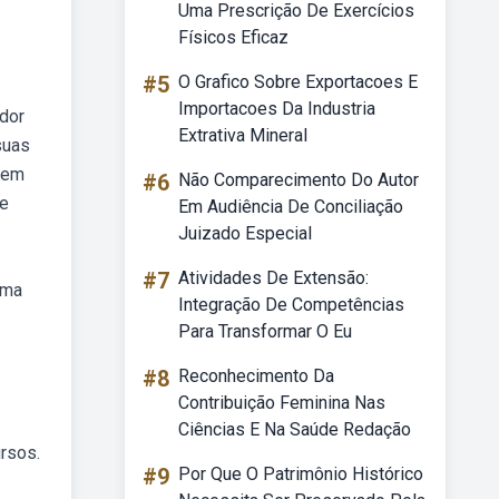
Uma Prescrição De Exercícios
Físicos Eficaz
#5
O Grafico Sobre Exportacoes E
Importacoes Da Industria
dor
Extrativa Mineral
suas
 em
#6
Não Comparecimento Do Autor
te
Em Audiência De Conciliação
Juizado Especial
#7
Atividades De Extensão:
uma
Integração De Competências
Para Transformar O Eu
#8
Reconhecimento Da
Contribuição Feminina Nas
Ciências E Na Saúde Redação
ursos.
#9
Por Que O Patrimônio Histórico