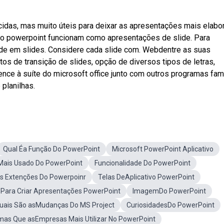
as, mas muito úteis para deixar as apresentações mais elabo
o powerpoint funcionam como apresentações de slide. Para
ide em slides. Considere cada slide com. Webdentre as suas
os de transição de slides, opção de diversos tipos de letras,
ce à suíte do microsoft office junto com outros programas fa
planilhas.
Qual Éa Função Do PowerPoint
Microsoft PowerPoint Aplicativo
oMais Usado Do PowerPoint
Funcionalidade Do PowerPoint
is Extenções Do Powerpoinr
Telas DeAplicativo PowerPoint
oPara Criar Apresentações PowerPoint
ImagemDo PowerPoint
uais São asMudanças Do MS Project
CuriosidadesDo PowerPoint
mas Que asEmpresas Mais Utilizar No PowerPoint