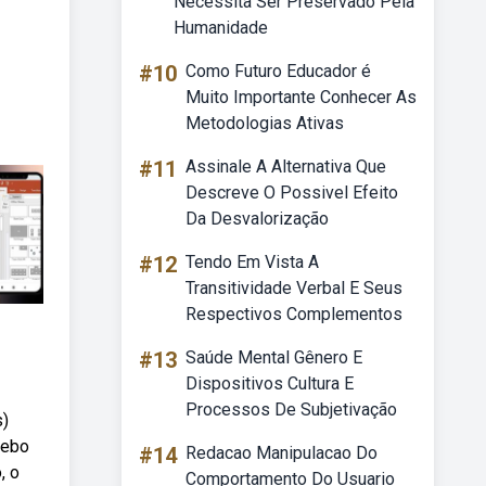
Necessita Ser Preservado Pela
Humanidade
#10
Como Futuro Educador é
Muito Importante Conhecer As
Metodologias Ativas
#11
Assinale A Alternativa Que
Descreve O Possivel Efeito
Da Desvalorização
#12
Tendo Em Vista A
Transitividade Verbal E Seus
Respectivos Complementos
#13
Saúde Mental Gênero E
Dispositivos Cultura E
Processos De Subjetivação
s)
Webo
#14
Redacao Manipulacao Do
, o
Comportamento Do Usuario