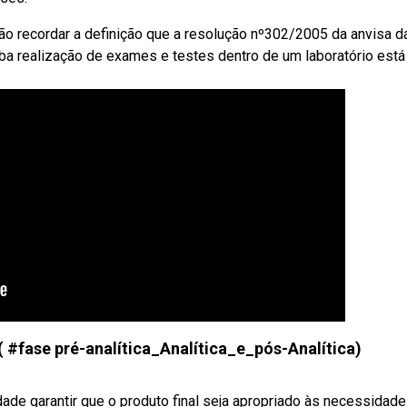
 recordar a definição que a resolução nº302/2005 da anvisa d
ba realização de exames e testes dentro de um laboratório está
( #fase pré-analítica_Analítica_e_pós-Analítica)
dade garantir que o produto final seja apropriado às necessidad