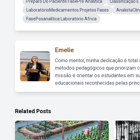
Preparo Do Paciente FasePre Analitica
Classificação E
LaboratórioMedicamentos Projetos Fases
AnalistaClín
FasePosanalitica Laboratorio Africa
Emelie
Como mentor, minha dedicação é total
métodos pedagógicos que priorizam co
missão é orientar os estudantes em su
educacionais reconhecidas pelas princ
Related Posts