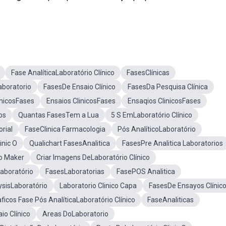
Fase AnalíticaLaboratório Clínico
FasesClínicas
aboratorio
FasesDe Ensaio Clínico
FasesDa Pesquisa Clínica
ínicosFases
Ensaios ClinicosFases
Ensaqios ClinicosFases
os
Quantas FasesTem a Lua
5 S EmLaboratório Clínico
rial
FaseClinica Farmacologia
Pós AnalíticoLaboratório
inic O
Qualichart FasesAnalitica
FasesPre Analitica Laboratorios
o Maker
Criar Imagens DeLaboratório Clínico
aboratório
FasesLaboratorias
FasePOS Analitica
ysisLaboratório
Laboratorio Clinico Capa
FasesDe Ensayos Clínic
ficos Fase Pós AnalíticaLaboratório Clínico
FaseAnaliticas
o Clínico
Areas DoLaboratorio