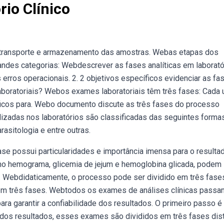
rio Clínico
, transporte e armazenamento das amostras. Webas etapas dos
andes categorias: Webdescrever as fases analíticas em laborató
 erros operacionais. 2. 2 objetivos específicos evidenciar as fa
aboratoriais? Webos exames laboratoriais têm três fases: Cada
ficos para. Webo documento discute as três fases do processo
alizadas nos laboratórios são classificadas das seguintes formas
rasitologia e entre outras.
se possui particularidades e importância imensa para o resulta
omo hemograma, glicemia de jejum e hemoglobina glicada, podem
,. Webdidaticamente, o processo pode ser dividido em três fase
 em três fases. Webtodos os exames de análises clínicas passa
a garantir a confiabilidade dos resultados. O primeiro passo é
e dos resultados, esses exames são divididos em três fases dist