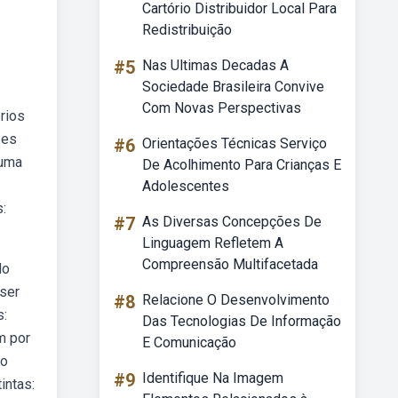
Cartório Distribuidor Local Para
Redistribuição
#5
Nas Ultimas Decadas A
Sociedade Brasileira Convive
Com Novas Perspectivas
rios
ses
#6
Orientações Técnicas Serviço
 uma
De Acolhimento Para Crianças E
Adolescentes
:
#7
As Diversas Concepções De
Linguagem Refletem A
Compreensão Multifacetada
do
 ser
#8
Relacione O Desenvolvimento
s:
Das Tecnologias De Informação
m por
E Comunicação
 o
#9
Identifique Na Imagem
intas: