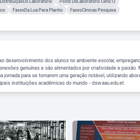
 DistribuiçãoDo Laboratório
Posts DeLaboratório Clinic O
ico
FasesDa Lua Para Plantio
FasesClinicas Pesquisa
 ao desenvolvimento dos alunos no ambiente escolar, empregan
nexões genuínas e são alimentados por criatividade e paixão. 
a jornada para se tornarem uma geração notável, utilizando abo
ipais instituições acadêmicas do mundo - dsw.aau.edu.et.