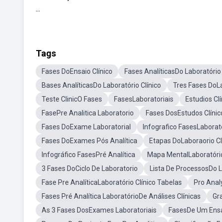
...
Tags
Fases DoEnsaio Clínico
Fases AnalíticasDo Laboratório
Bases AnalíticasDo Laboratório Clínico
Tres Fases DoL
Teste ClinicO Fases
FasesLaboratoriais
Estudios Cl
FasePre Analitica Laboratorio
Fases DosEstudos Clínic
Fases DoExame Laboratorial
Infografico FasesLaborato
Fases DoExames Pós Analítica
Etapas DoLaboraorio Cl
Infográfico FasesPré Analítica
Mapa MentalLaboratóri
3 Fases DoCiclo De Laboratorio
Lista De ProcessosDo L
Fase Pre AnalíticaLaboratório Clínico Tabelas
Pro Anal
Fases Pré Analítica LaboratórioDe Análises Clínicas
Gra
As 3 Fases DosExames Laboratoriais
FasesDe Um Ensai