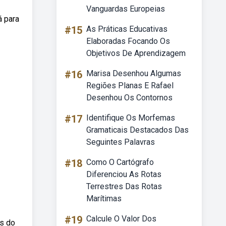
Vanguardas Europeias
á para
#15
As Práticas Educativas
Elaboradas Focando Os
Objetivos De Aprendizagem
#16
Marisa Desenhou Algumas
Regiões Planas E Rafael
Desenhou Os Contornos
#17
Identifique Os Morfemas
Gramaticais Destacados Das
Seguintes Palavras
#18
Como O Cartógrafo
Diferenciou As Rotas
Terrestres Das Rotas
Marítimas
#19
Calcule O Valor Dos
es do