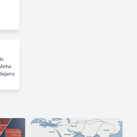
do
Minha
rdagens