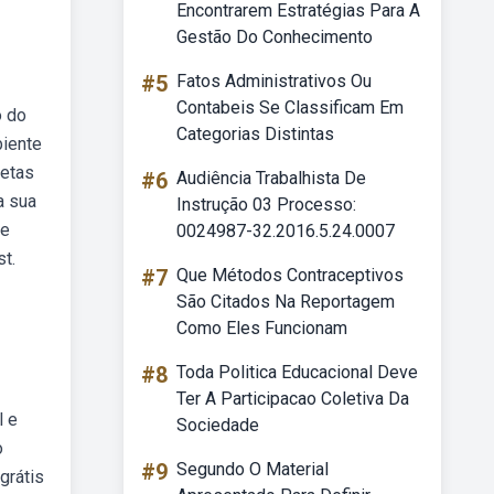
Encontrarem Estratégias Para A
Gestão Do Conhecimento
#5
Fatos Administrativos Ou
Contabeis Se Classificam Em
o do
Categorias Distintas
biente
uetas
#6
Audiência Trabalhista De
a sua
Instrução 03 Processo:
te
0024987-32.2016.5.24.0007
t.
#7
Que Métodos Contraceptivos
São Citados Na Reportagem
Como Eles Funcionam
#8
Toda Politica Educacional Deve
Ter A Participacao Coletiva Da
l e
Sociedade
o
#9
Segundo O Material
grátis