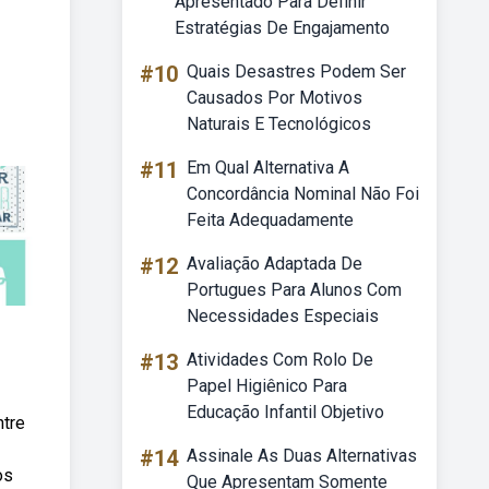
Apresentado Para Definir
Estratégias De Engajamento
#10
Quais Desastres Podem Ser
Causados Por Motivos
Naturais E Tecnológicos
#11
Em Qual Alternativa A
Concordância Nominal Não Foi
Feita Adequadamente
#12
Avaliação Adaptada De
Portugues Para Alunos Com
Necessidades Especiais
#13
Atividades Com Rolo De
Papel Higiênico Para
Educação Infantil Objetivo
ntre
#14
Assinale As Duas Alternativas
os
Que Apresentam Somente