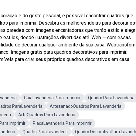
oração e do gosto pessoal, é possível encontrar quadros que.
os para imprimir. Descubra as melhores ideias para decorar e
 as paredes com imagens encantadoras que trarão estilo e alegr
e estilos, desde ilustrações divertidas até. Web — com essas
bilidade de decorar qualquer ambiente da sua casa. Webtransfor
ranco. Imagens grátis para quadros decorativos para imprimir.
míveis para criar seus próprios quadros decorativos em casa!
vanderia
GuiaLavanderia Para Imprimir
Quadro Para Lavanderia
adros ParaLavenderia
ArtezanadoQuadros Para Lavanderia
nderia
ArteQuadros Para Lavanderia
ara Imprimir
PlacaLavanderia Para Imprimir
vanderia
Quadro ParaLavanderis
Quadro DecorativoPara Lavande