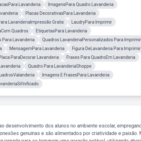
acasPara Lavanderia
ImagensPara Quadro Lavanderia
avanderia
Placas DecorativasPara Lavanderia
ara LavanderiaImpressão Gratis
LaudryPara Imprimir
iaCom Quadros
EtiquetasPara Lavanderia
 Para Lavanderia
Quadros LavanderiaPersonalizados Para Imprimir
a
MensagemPara Lavanderia
Figura DeLavanderia Para Imprimir
Placa ParaDecorar Lavanderia
Frases Para QuadroEm Lavanderia
avanderia
Quadro Para LavanderiaShoppe
uadrosValanderia
Imagens E FrasesPara Lavanderia
vanderiaSifnificado
 ao desenvolvimento dos alunos no ambiente escolar, empregan
nexões genuínas e são alimentados por criatividade e paixão. 
a jornada para se tornarem uma geração notável, utilizando abo