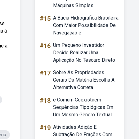
Máquinas Simples.
#15
A Bacia Hidrográfica Brasileira
sse
Com Maior Possibilidade De
ia à
Navegação é
#16
Um Pequeno Investidor
me a
Decide Realizar Uma
Aplicação No Tesouro Direto
#17
Sobre As Propriedades
Gerais Da Matéria Escolha A
Alternativa Correta
#18
é Comum Coexistirem
Sequências Tipológicas Em
Um Mesmo Gênero Textual
#19
Atividades Adição E
Subtração De Frações Com
ria