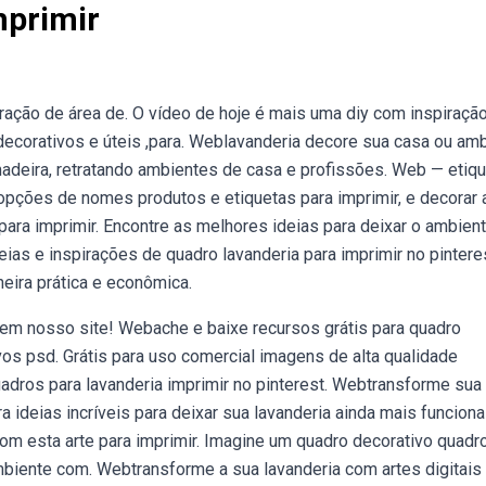
mprimir
ração de área de. O vídeo de hoje é mais uma diy com inspiraçã
decorativos e úteis ,para. Weblavanderia decore sua casa ou am
madeira, retratando ambientes de casa e profissões. Web — etiq
s opções de nomes produtos e etiquetas para imprimir, e decorar 
ara imprimir. Encontre as melhores ideias para deixar o ambien
ias e inspirações de quadro lavanderia para imprimir no pinteres
eira prática e econômica.
 em nosso site! Webache e baixe recursos grátis para quadro
ivos psd. Grátis para uso comercial imagens de alta qualidade
dros para lavanderia imprimir no pinterest. Webtransforme sua
a ideias incríveis para deixar sua lavanderia ainda mais funciona
om esta arte para imprimir. Imagine um quadro decorativo quadr
mbiente com. Webtransforme a sua lavanderia com artes digitais 