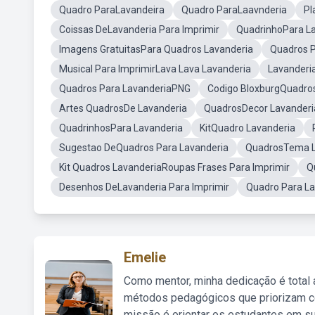
Quadro ParaLavandeira
Quadro ParaLaavnderia
Pl
Coissas DeLavanderia Para Imprimir
QuadrinhoPara L
Imagens GratuitasPara Quadros Lavanderia
Quadros P
Musical Para ImprimirLava Lava Lavanderia
Lavander
Quadros Para LavanderiaPNG
Codigo BloxburgQuadros
Artes QuadrosDe Lavanderia
QuadrosDecor Lavanderi
QuadrinhosPara Lavanderia
KitQuadro Lavanderia
Sugestao DeQuadros Para Lavanderia
QuadrosTema L
Kit Quadros LavanderiaRoupas Frases Para Imprimir
Q
Desenhos DeLavanderia Para Imprimir
Quadro Para La
Emelie
Como mentor, minha dedicação é total
métodos pedagógicos que priorizam co
missão é orientar os estudantes em su