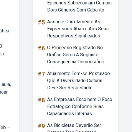
Epicenos Sobrecomum Comum
Dois Gêneros Com Gabarito
#5
Associe Corretamente As
Expressões Abaixo Aos Seus
ática
Respectivos Significados
0
#6
O Processo Registrado No
da
Gráfico Gerou A Seguinte
Consequência Demográfica
#7
Atualmente Tem-se Postulado
Que A Diversidade Cultural
 aula,
Deve Ser Respeitada
ecer
#8
As Empresas Escolhem O Foco
Estratégico Conforme Suas
Capacidades Internas
#9
As Bicicletas Deverão Ser
 Web —