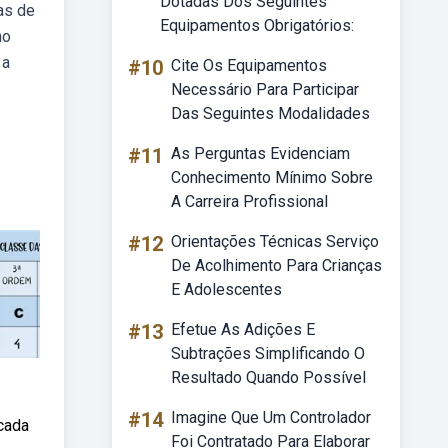
Dotadas Dos Seguintes
as de
Equipamentos Obrigatórios:
no
 a
#10
Cite Os Equipamentos
Necessário Para Participar
Das Seguintes Modalidades
#11
As Perguntas Evidenciam
Conhecimento Mínimo Sobre
A Carreira Profissional
#12
Orientações Técnicas Serviço
De Acolhimento Para Crianças
E Adolescentes
#13
Efetue As Adições E
Subtrações Simplificando O
Resultado Quando Possível
#14
Imagine Que Um Controlador
cada
Foi Contratado Para Elaborar