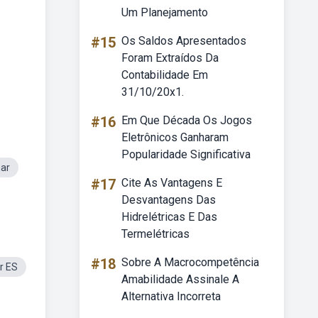
Um Planejamento
#15
Os Saldos Apresentados
Foram Extraídos Da
Contabilidade Em
31/10/20x1.
#16
Em Que Década Os Jogos
Eletrônicos Ganharam
Popularidade Significativa
mar
#17
Cite As Vantagens E
Desvantagens Das
Hidrelétricas E Das
Termelétricas
#18
Sobre A Macrocompetência
r ES
Amabilidade Assinale A
Alternativa Incorreta