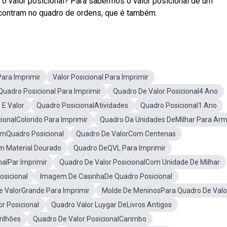
 o valor posicional? Para sabermos o valor posicional de um
ncontram no quadro de ordens, que é também.
Para Imprimir
Valor Posicional Para Imprimir
uadro Posicional Para Imprimir
Quadro De Valor Posicional4 Ano
E Valor
Quadro PosicionalAtividades
Quadro Posicional1 Ano
ionalColorido Para Imprimir
Quadro Da Unidades DeMilhar Para Ar
omQuadro Posicional
Quadro De ValorCom Centenas
m Material Dourado
Quadro DeQVL Para Imprimir
nalPar Imprimir
Quadro De Valor PosicionalCom Unidade De Milhar
osicional
Imagem De CasinhaDe Quadro Posicional
 ValorGrande Para Imprimir
Molde De MeninosPara Quadro De Valo
r Posicional
Quadro Valor Luygar DeLivros Antigos
rilhões
Quadro De Valor PosicionalCarimbo