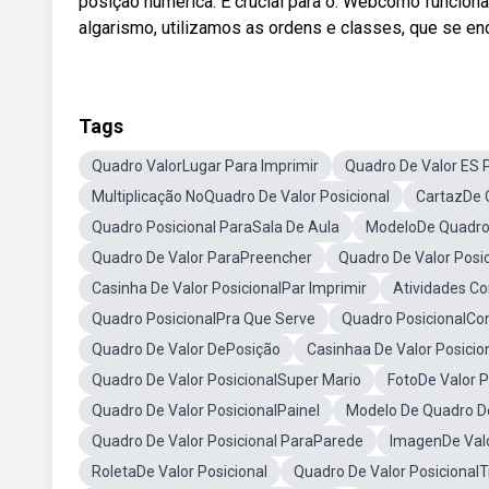
posição numérica. É crucial para o. Webcomo funciona
algarismo, utilizamos as ordens e classes, que se e
Tags
Quadro ValorLugar Para Imprimir
Quadro De Valor ES 
Multiplicação NoQuadro De Valor Posicional
CartazDe Q
Quadro Posicional ParaSala De Aula
ModeloDe Quadro 
Quadro De Valor ParaPreencher
Quadro De Valor Posic
Casinha De Valor PosicionalPar Imprimir
Atividades C
Quadro PosicionalPra Que Serve
Quadro PosicionalCo
Quadro De Valor DePosição
Casinhaa De Valor Posicio
Quadro De Valor PosicionalSuper Mario
FotoDe Valor P
Quadro De Valor PosicionalPainel
Modelo De Quadro De
Quadro De Valor Posicional ParaParede
ImagenDe Valo
RoletaDe Valor Posicional
Quadro De Valor PosicionalT