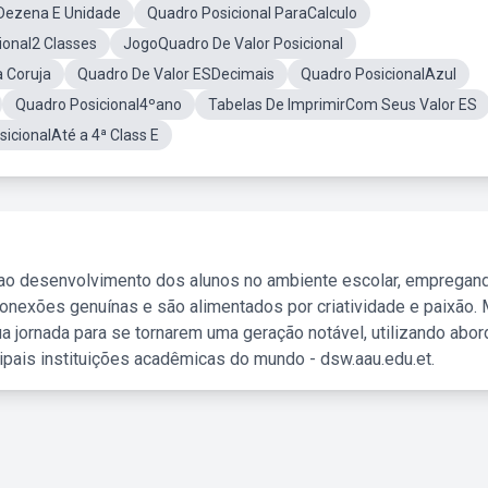
Dezena E Unidade
Quadro Posicional ParaCalculo
ional2 Classes
JogoQuadro De Valor Posicional
a Coruja
Quadro De Valor ESDecimais
Quadro PosicionalAzul
Quadro Posicional4ºano
Tabelas De ImprimirCom Seus Valor ES
icionalAté a 4ª Class E
 ao desenvolvimento dos alunos no ambiente escolar, empregan
nexões genuínas e são alimentados por criatividade e paixão. 
a jornada para se tornarem uma geração notável, utilizando abo
ipais instituições acadêmicas do mundo - dsw.aau.edu.et.