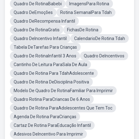
Quadro De RotinaBabebi
ImagensPara Rotina
Quadro DeEmoções
Rotina SemanalPara Tdah
Quadro DeRecompensa Infantil
Quadro De RotinaGratis
FichasDe Rotina
Quadro DeIncentivo Infantil
CalendarioDe Rotina Tdah
Tabela DeTarefas Para Crianças
Quadro De RotinaInfantil 3 Anos
Quadro DeIncentivos
Cantinho De Leitura ParaSala De Aula
Quadro De Rotina Para TdahAdolescente
Quadro De Rotina DeDisciplina Positiva
Modelo De Quadro De RotinaFamiliar Para Imprimir
Quadro Rotina ParaCriancas De 6 Anos
Quadro De Rotina ParaAdolescentes Que Tem Toc
Agenda De Rotina ParaCrianças
Cartaz De Rotina ParaEducação Infantil
Adesivos DeIncentivo Para Imprimir