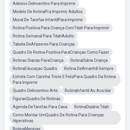
Adesivo DeIncentivo Para Imprimir
Modelo De RotinaPra Imprimir Adultos
Mural De Tarefas InfantilPara Imprimir
Rotina Positiva Para Criança ComTdah Para Imprimir
Rotina Semanal Para TdahAdulto
Tabela DeAfazeres Para Crianças
Quadro De Rotina Positiva ParaCrianças Como Fazer
Rotinas Diarias ParaCriança
RotinaDiária Criança
RotinaEducaçao Quadro
Rotina DeAmanhã Sempre
Estrela Com Carinha Triste E FelizPara Quadro Da Rotina
Para Imprimir
Quadro DeIncentivo Arte
RotinaInfantil Ao Acordar
FigurasQuadro De Rotinas
Agenda DeTarefas Para Casa
RotinaDiaária Tdah
Como Montar UmQuadro De Rotina Para Crianças
Hiperativas
RotinaMeninas