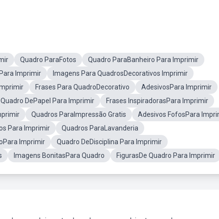
mir
Quadro ParaFotos
Quadro ParaBanheiro Para Imprimir
ara Imprimir
Imagens Para QuadrosDecorativos Imprimir
Imprimir
Frases Para QuadroDecorativo
AdesivosPara Imprimir
Quadro DePapel Para Imprimir
Frases InspiradorasPara Imprimir
primir
Quadros ParaImpressão Gratis
Adesivos FofosPara Impri
s Para Imprimir
Quadros ParaLavanderia
oPara Imprimir
Quadro DeDisciplina Para Imprimir
s
Imagens BonitasPara Quadro
FigurasDe Quadro Para Imprimir