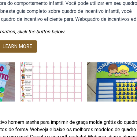
hora do comportamento infantil. Você pode utilizar em seu quadr
ebneste guia completo sobre quadro de incentivo infantil, você
quadro de incentivo eficiente para. Webquadro de incentivos edi
mation, click the button below.
LEARN MORE
tivo homem aranha para imprimir de graça molde grátis do quadr
ntos de forma. Webveja e baixe os melhores modelos de quadro
aula ou em casa! Garanta o seu pdf gratuito! Webveja abaixo alguns