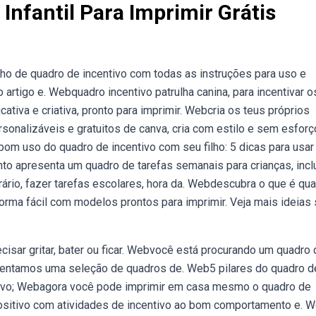
nfantil Para Imprimir Grátis
 de quadro de incentivo com todas as instruções para uso e
artigo e. Webquadro incentivo patrulha canina, para incentivar o
tiva e criativa, pronto para imprimir. Webcria os teus próprios
onalizáveis e gratuitos de canva, cria com estilo e sem esforç
om uso do quadro de incentivo com seu filho: 5 dicas para usar
to apresenta um quadro de tarefas semanais para crianças, incl
rário, fazer tarefas escolares, hora da. Webdescubra o que é qu
forma fácil com modelos prontos para imprimir. Veja mais ideias
cisar gritar, bater ou ficar. Webvocê está procurando um quadro 
presentamos uma seleção de quadros de. Web5 pilares do quadro d
ositivo; Webagora você pode imprimir em casa mesmo o quadro de
positivo com atividades de incentivo ao bom comportamento e. 