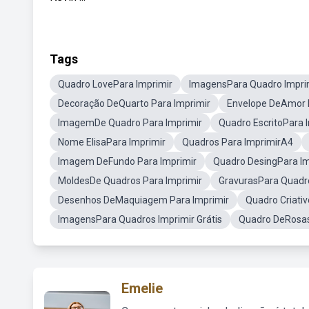
Tags
Quadro LovePara Imprimir
ImagensPara Quadro Impri
Decoração DeQuarto Para Imprimir
Envelope DeAmor P
ImagemDe Quadro Para Imprimir
Quadro EscritoPara 
Nome ElisaPara Imprimir
Quadros Para ImprimirA4
Imagem DeFundo Para Imprimir
Quadro DesingPara Im
MoldesDe Quadros Para Imprimir
GravurasPara Quadro
Desenhos DeMaquiagem Para Imprimir
Quadro Criativ
ImagensPara Quadros Imprimir Grátis
Quadro DeRosa
Emelie