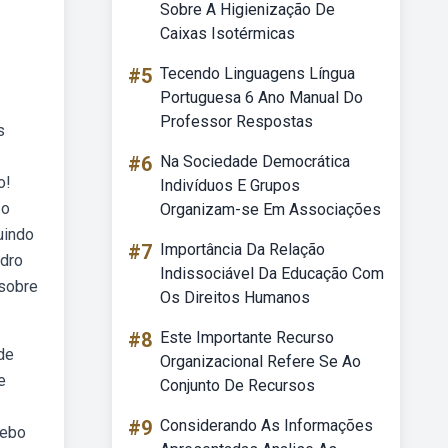
Sobre A Higienização De
Caixas Isotérmicas
#5
Tecendo Linguagens Língua
Portuguesa 6 Ano Manual Do
Professor Respostas
s
#6
Na Sociedade Democrática
o!
Indivíduos E Grupos
 o
Organizam-se Em Associações
uindo
#7
Importância Da Relação
adro
Indissociável Da Educação Com
 sobre
Os Direitos Humanos
#8
Este Importante Recurso
de
Organizacional Refere Se Ao
e
Conjunto De Recursos
#9
Considerando As Informações
Webo