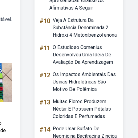
Apresentadas Analise As
o
Afirmativas A Seguir
tável.
#10
Veja A Estrutura Da
Substância Denominada 2
Hidroxi 4 Metoxibenzofenona
#11
O Estudioso Comenius
Desenvolveu Uma Ideia De
Avaliação Da Aprendizagem
#12
Os Impactos Ambientais Das
Usinas Hidrelétricas São
Motivo De Polêmica
#13
Muitas Flores Produzem
Néctar E Possuem Pétalas
Coloridas E Perfumadas
o
#14
Pode Usar Sulfato De
 de
Neomicina Bacitracina Zincica