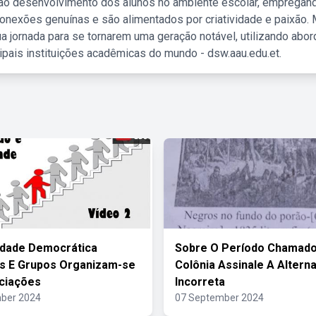
 ao desenvolvimento dos alunos no ambiente escolar, empregan
nexões genuínas e são alimentados por criatividade e paixão. 
a jornada para se tornarem uma geração notável, utilizando abo
ipais instituições acadêmicas do mundo - dsw.aau.edu.et.
edade Democrática
Sobre O Período Chamado 
os E Grupos Organizam-se
Colônia Assinale A Alterna
ciações
Incorreta
ber 2024
07 September 2024