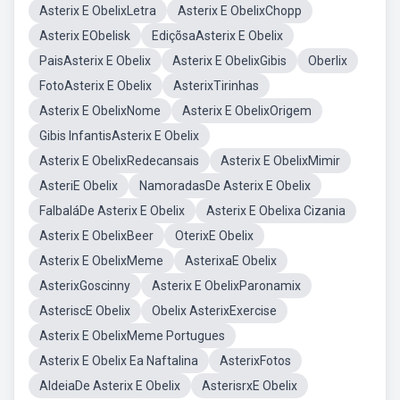
Asterix E ObelixLetra
Asterix E ObelixChopp
Asterix EObelisk
EdiçõsaAsterix E Obelix
PaisAsterix E Obelix
Asterix E ObelixGibis
Oberlix
FotoAsterix E Obelix
AsterixTirinhas
Asterix E ObelixNome
Asterix E ObelixOrigem
Gibis InfantisAsterix E Obelix
Asterix E ObelixRedecansais
Asterix E ObelixMimir
AsteriE Obelix
NamoradasDe Asterix E Obelix
FalbaláDe Asterix E Obelix
Asterix E Obelixa Cizania
Asterix E ObelixBeer
OterixE Obelix
Asterix E ObelixMeme
AsterixaE Obelix
AsterixGoscinny
Asterix E ObelixParonamix
AsteriscE Obelix
Obelix AsterixExercise
Asterix E ObelixMeme Portugues
Asterix E Obelix Ea Naftalina
AsterixFotos
AldeiaDe Asterix E Obelix
AsterisrxE Obelix