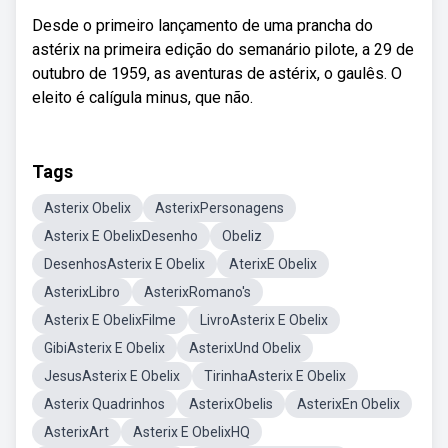
Desde o primeiro lançamento de uma prancha do
astérix na primeira edição do semanário pilote, a 29 de
outubro de 1959, as aventuras de astérix, o gaulês. O
eleito é calígula minus, que não.
Tags
Asterix Obelix
AsterixPersonagens
Asterix E ObelixDesenho
Obeliz
DesenhosAsterix E Obelix
AterixE Obelix
AsterixLibro
AsterixRomano's
Asterix E ObelixFilme
LivroAsterix E Obelix
GibiAsterix E Obelix
AsterixUnd Obelix
JesusAsterix E Obelix
TirinhaAsterix E Obelix
Asterix Quadrinhos
AsterixObelis
AsterixEn Obelix
AsterixArt
Asterix E ObelixHQ