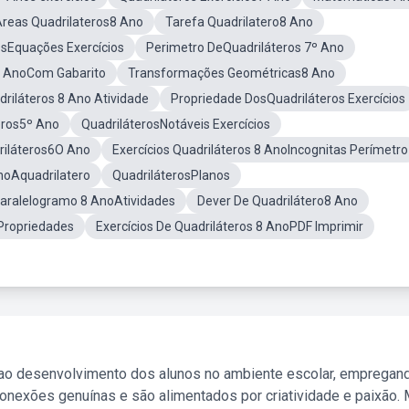
reas Quadrilateros8 Ano
Tarefa Quadrilatero8 Ano
osEquações Exercícios
Perimetro DeQuadriláteros 7º Ano
 8 AnoCom Gabarito
Transformações Geométricas8 Ano
driláteros 8 Ano Atividade
Propriedade DosQuadriláteros Exercícios
eros5º Ano
QuadriláterosNotáveis Exercícios
riláteros6O Ano
Exercícios Quadriláteros 8 AnoIncognitas Perímetro
noAquadrilatero
QuadriláterosPlanos
aralelogramo 8 AnoAtividades
Dever De Quadrilátero8 Ano
 Propriedades
Exercícios De Quadriláteros 8 AnoPDF Imprimir
 ao desenvolvimento dos alunos no ambiente escolar, empregan
nexões genuínas e são alimentados por criatividade e paixão. 