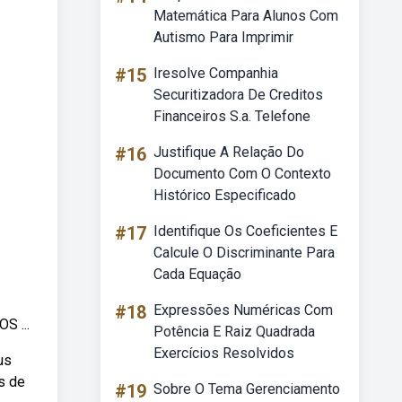
Matemática Para Alunos Com
Autismo Para Imprimir
#15
Iresolve Companhia
Securitizadora De Creditos
Financeiros S.a. Telefone
#16
Justifique A Relação Do
Documento Com O Contexto
Histórico Especificado
#17
Identifique Os Coeficientes E
Calcule O Discriminante Para
Cada Equação
#18
Expressões Numéricas Com
S ...
Potência E Raiz Quadrada
Exercícios Resolvidos
us
s de
#19
Sobre O Tema Gerenciamento