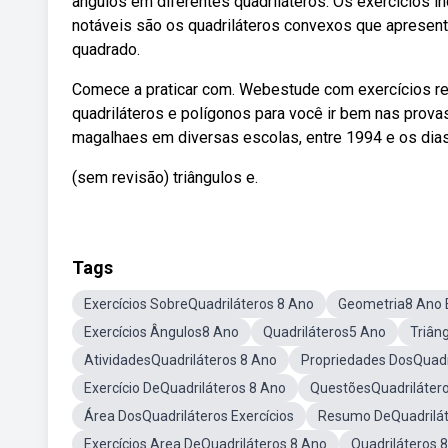
ângulos em diferentes quadriláteros. Os exercícios 
notáveis são os quadriláteros convexos que apresent
quadrado.
Comece a praticar com. Webestude com exercícios re
quadriláteros e polígonos para você ir bem nas prova
magalhaes em diversas escolas, entre 1994 e os dias
(sem revisão) triângulos e.
Tags
Exercícios SobreQuadriláteros 8 Ano
Geometria8 Ano E
Exercícios Ângulos8 Ano
Quadriláteros5 Ano
Triân
AtividadesQuadriláteros 8 Ano
Propriedades DosQuadr
Exercício DeQuadriláteros 8 Ano
QuestõesQuadriláter
Área DosQuadriláteros Exercícios
Resumo DeQuadrilát
Exercícios Area DeQuadriláteros 8 Ano
Quadriláteros 