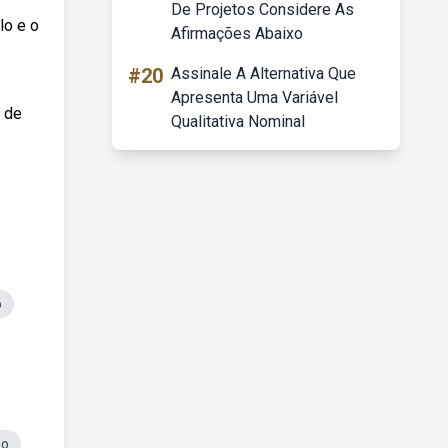
De Projetos Considere As
lo e o
Afirmações Abaixo
#20
Assinale A Alternativa Que
Apresenta Uma Variável
s de
Qualitativa Nominal
o
no