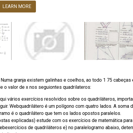
LEARN MORE
o. Numa granja existem galinhas e coelhos, ao todo 1 75 cabeças
ule o valor de x nos seguiontes quadrilateros:
aqui vários exercícios resolvidos sobre os quadriláteros, import
seguir. Webquadrilátero é um polígono com quatro lados. A soma 
gramo é o quadrilátero que tem os lados opostos paralelos.
stas explicadas) estude com os exercícios de matemática para
ebexercícios de quadriláteros e) no paralelogramo abaixo, dete