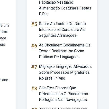
Habitação Vestuário
Alimentação Costumes Festas
E Etc
#5
Sobre As Fontes Do Direito
de um
Internacional Considere As
m dos
Seguintes Afirmações
nece
eus
#6
Ao Circularem Socialmente Os
Textos Realizam-se Como
Práticas De Linguagem
#7
Migração Imigração Atividades
Sobre Processos Migratórios
No Brasil 4 Ano
º ano
#8
Cite Três Fatores Que
Determinaram O Pioneirismo
Português Nas Navegações