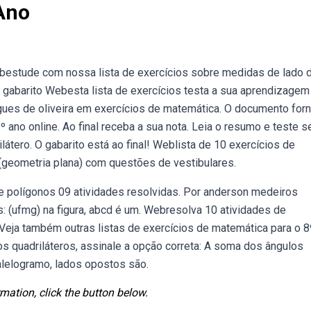
 Ano
ebestude com nossa lista de exercícios sobre medidas de lado 
 gabarito Webesta lista de exercícios testa a sua aprendizage
igues de oliveira em exercícios de matemática. O documento for
 ano online. Ao final receba a sua nota. Leia o resumo e teste s
tero. O gabarito está ao final! Weblista de 10 exercícios de
(geometria plana) com questões de vestibulares.
 e polígonos 09 atividades resolvidas. Por anderson medeiros
: (ufmg) na figura, abcd é um. Webresolva 10 atividades de
Veja também outras listas de exercícios de matemática para o 8
 quadriláteros, assinale a opção correta: A soma dos ângulos
ralelogramo, lados opostos são.
mation, click the button below.