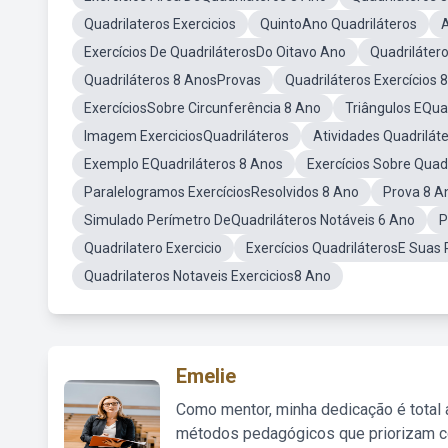
Quadrilateros Exercicios
QuintoAno Quadriláteros
A
Exercícios De QuadriláterosDo Oitavo Ano
Quadriláter
Quadriláteros 8 AnosProvas
Quadriláteros Exercícios
ExercíciosSobre Circunferência 8 Ano
Triângulos EQua
Imagem ExerciciosQuadriláteros
Atividades Quadrilát
Exemplo EQuadriláteros 8 Anos
Exercícios Sobre Quad
Paralelogramos ExercíciosResolvidos 8 Ano
Prova 8 A
Simulado Perímetro DeQuadriláteros Notáveis 6 Ano
P
Quadrilatero Exercicio
Exercícios QuadriláterosE Suas
Quadrilateros Notaveis Exercicios8 Ano
Emelie
Como mentor, minha dedicação é total
métodos pedagógicos que priorizam co