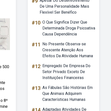
#9
Apesar Do Desenvolvimento
De Uma Personalidade Mais
Flexível Ser Benéfico
#10
O Que Significa Dizer Que
Determinada Droga Psicoativa
Causa Dependência
#11
No Presente Observa-se
Crescente Atenção Aos
Efeitos Da Atividade Humana
#12
Empregado De Empresa Do
 e 500
Setor Privado Exceto De
Instituições Financeiras
ante
#13
As Fábulas São Histórias Em
dos
Que Animais Adquirem
Características Humanas
 o 8º
rmine
#14
Adaptadas Atividades De