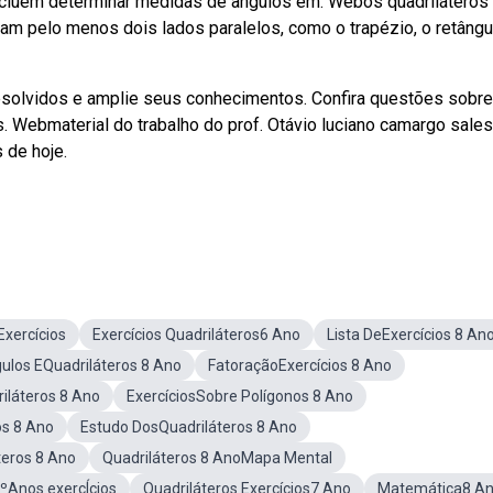
incluem determinar medidas de ângulos em. Webos quadriláteros
am pelo menos dois lados paralelos, como o trapézio, o retângu
solvidos e amplie seus conhecimentos. Confira questões sobre
s. Webmaterial do trabalho do prof. Otávio luciano camargo sale
 de hoje.
xercícios
Exercícios Quadriláteros6 Ano
Lista DeExercícios 8 An
gulos EQuadriláteros 8 Ano
FatoraçãoExercícios 8 Ano
iláteros 8 Ano
ExercíciosSobre Polígonos 8 Ano
os 8 Ano
Estudo DosQuadriláteros 8 Ano
eros 8 Ano
Quadriláteros 8 AnoMapa Mental
8ºAnos exercÍcios
Quadriláteros Exercícios7 Ano
Matemática8 A