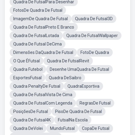
Quadra De FutsalPara Desenhar
FotosDe Quadra De Futsal
ImagemDe Quadra De Futsal
Quadra De Futsal3D
Quadra De FutsalPreto E Branco
Quadra De FutsalLotada
Quadra De FutsalWallpaper
Quadra De Futsal DeCima
Dimensões DaQuadra De Futsal
FotoDe Quadra
O Que ÉFutsal
Quadra De FutsalRevit
Quadra Futebol
Desenhe UmaQuadra De Futsal
EsportesFutsal
Quadra DeSaibro
Quadra PenaltyDe Futsal
QuadraEsportiva
Quadra De FutsalVista De Cima
Quadra De FutsalCom Legenda
RegrasDe Futsal
PosiçõesDe Futsal
PisoDe Quadra De Futsal
Quadra De Futsal4K
FutsalNa Escola
Quadra DeVolei
MundoFutsal
CopaDe Futsal