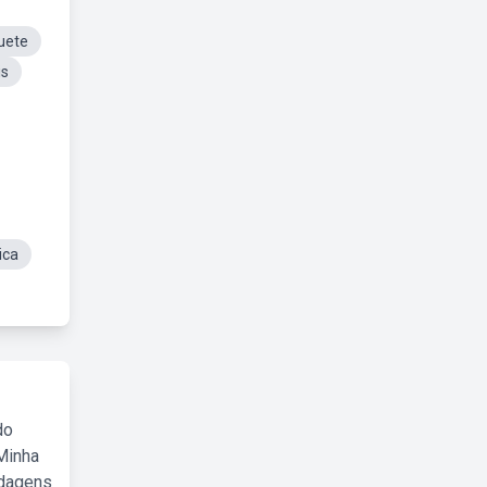
uete
is
ica
do
Minha
rdagens