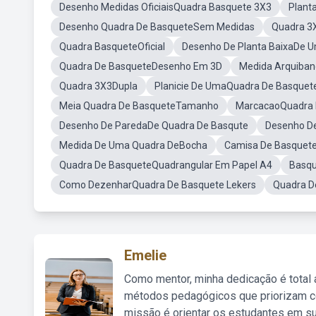
Desenho Medidas OficiaisQuadra Basquete 3X3
Plant
Desenho Quadra De BasqueteSem Medidas
Quadra 3
Quadra BasqueteOficial
Desenho De Planta BaixaDe 
Quadra De BasqueteDesenho Em 3D
Medida Arquiba
Quadra 3X3Dupla
Planicie De UmaQuadra De Basquet
Meia Quadra De BasqueteTamanho
MarcacaoQuadra 
Desenho De ParedaDe Quadra De Basqute
Desenho D
Medida De Uma Quadra DeBocha
Camisa De Basquet
Quadra De BasqueteQuadrangular Em Papel A4
Basqu
Como DezenharQuadra De Basquete Lekers
Quadra D
Emelie
Como mentor, minha dedicação é total
métodos pedagógicos que priorizam co
missão é orientar os estudantes em su