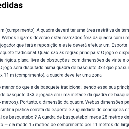
edidas
m (cumprimento). A quadra deverá ter uma área restritiva de ta
uma. Webos lugares deverão estar marcados fora da quadra com u
 o jogador que fará a reposição e este deverá efetuar um. Esporte
squete tradicional. Quais são as regras principais: O jogo é disp
 rígida, plana, livre de obstruções, com dimensões de vinte e o
. O jogo será disputado numa quadra de basquete 3x3 que possui
) x 11 m (comprimento), a quadra deve ter uma zona.
 menor do que a de basquete tradicional, sendo essa sua princi
ra de basquete 3×3 é jogada em uma metade da quadra de basqu
16 metros). Portanto, a dimensão da quadra. Webas dimensões p
ntir a prática correta do esporte e a igualdade de condições e
ial de basquetebol? A quadra de basquetebol mede 28 metros d
eb — ela mede 15 metros de comprimento por 11 metros de largu