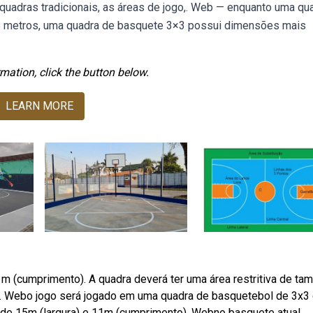
adras tradicionais, as áreas de jogo,. Web — enquanto uma qu
15 metros, uma quadra de basquete 3×3 possui dimensões mais
mation, click the button below.
LEARN MORE
m (cumprimento). A quadra deverá ter uma área restritiva de ta
uma. Webo jogo será jogado em uma quadra de basquetebol de 3x
e de 15m (largura) e 11m (cumprimento). Webno basquete atual