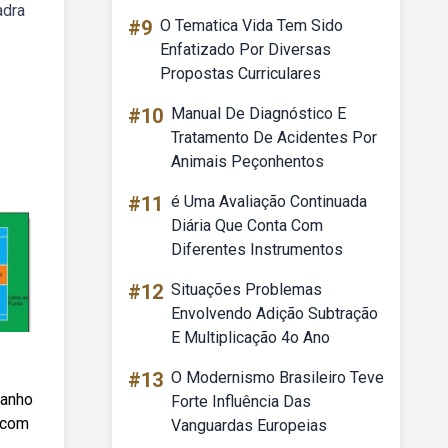
adra
#9
O Tematica Vida Tem Sido
Enfatizado Por Diversas
Propostas Curriculares
#10
Manual De Diagnóstico E
Tratamento De Acidentes Por
Animais Peçonhentos
#11
é Uma Avaliação Continuada
Diária Que Conta Com
Diferentes Instrumentos
#12
Situações Problemas
Envolvendo Adição Subtração
E Multiplicação 4o Ano
#13
O Modernismo Brasileiro Teve
manho
Forte Influência Das
3 com
Vanguardas Europeias