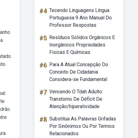
#4
Tecendo Linguagens Língua
Portuguesa 9 Ano Manual Do
Professor Respostas
manho
#5
Resíduos Sólidos Orgânicos E
ma
Inorgânicos Propriedades
Físicas E Químicas
utado.
ito
#6
Para A Atual Concepção Do
Conceito De Cidadania
Considera-se Fundamental
#7
Vencendo O Tdah Adulto:
pal
Transtorno De Déficit De
ete
Atenção/hiperatividade
adrão
ntre
#8
Substitua As Palavras Grifadas
e
Por Sinônimos Ou Por Termos
ra.
Relacionados