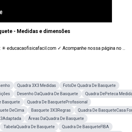
quete - Medidas e dimensões
: ✳ educacaofisicafacil.com ✓ Acompanhe nossa página no ...
senho
Quadra 3X3 Medidas
FotoDe Quadra De Basquete
ições
Desenho DaQuadra De Basquete
Quadra DePeteca Medid
 Basquete
Quadra De BasqueteProfissional
quete DeCima
Basquete 3X3Regras
Quadra De BasqueteCasa Fo
X3Adaptada
Áreas DaQuadra De Basquete
TabelaQuadra De Basquete
Quadra De BasqueteFIBA