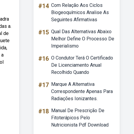
#14
Com Relação Aos Ciclos
Biogeoquímicos Analise As
uadra
Seguintes Afirmativas
das a.
#15
Qual Das Alternativas Abaixo
l de
Melhor Define O Processo De
quete
Imperialismo
ida,
 a
#16
O Condutor Terá O Certificado
ol
De Licenciamento Anual
Recolhido Quando
#17
Marque A Alternativa
Correspondente Apenas Para
Radiações Ionizantes.
#18
Manual De Prescrição De
Fitoterápicos Pelo
Nutricionista Pdf Download