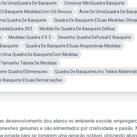
a De UmaQuadra De Basquete
Construir MiniQuadra Basquete
X3 Basquete MedidasCom OS Recuos
Área De UmaQuadra De Basq
Uma Quadra De Basquete
Quadra De Basquete ESuas Medidas Oficia
ncadaQuadra 3X3
Medida De Quadra De Basquete DeRua
e
Medidas Quadra 3 X 3
Desenho Quadra DeFutsal E Basquete
Basquete
Quadra De Basquete ESuas Respectivas Medidas
e Uma Quadra De BasqueteCom Meditas
eTamanho Tabela De Medidas
ete Quadra EDimensoes
Quadra De BasqueteLivro Teláris Matemát
e Basquete ESuas Demarcações
 ao desenvolvimento dos alunos no ambiente escolar, empregan
nexões genuínas e são alimentados por criatividade e paixão. 
a jornada para se tornarem uma geração notável, utilizando abo