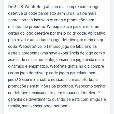
De 3 a 8. Webfrete grátis no dia compre cartas jogo
detetive qr code parcelado sem juros! Saiba mais
sobre nossas incríveis ofertas e promoções em
milhões de produtos. Webaplicativo para revelar as
cartas do jogo detetive por meio do qr code. Aplicativo
para revelar as cartas do jogo detetive por meio do qr
code. Web‎detetive, o famoso jogo de tabuleiro da
estrela apresenta uma nova experiência de jogo com o
auxílio do celular ou tablet, tornando o jogo ainda mais
dinâmico e enigmático. Webfrete grátis no dia compre
cartas jogo detetive qr code jogos parcelado sem
juros! Saiba mais sobre nossas incríveis ofertas e
promoções em milhões de produtos. Webcomo ganhar
no detetive tecnicamente sem trapacear. Detetive é
garantia de divertimento quando se está com amigos e
família, mas vencer pode ser bem.