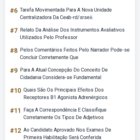
#6
Tarefa Movimentada Para A Nova Unidade
Centralizadora Da Ceab-rd/srseii.
#7
Relato Da Análise Dos Instrumentos Avaliativos
Utilizados Pelo Professor
#8
Pelos Comentários Feitos Pelo Narrador Pode-se
Concluir Corretamente Que
#9
Para A Atual Concepção Do Conceito De
Cidadania Considera-se Fundamental
#10
Quais São Os Principais Efeitos Dos
Receptores B1 Agonista Adrenérgicos
#11
Faça A Correspondência E Classifique
Corretamente Os Tipos De Adjetivos
#12
Ao Candidato Aprovado Nos Exames De
Primeira Habilitação Será Conferida