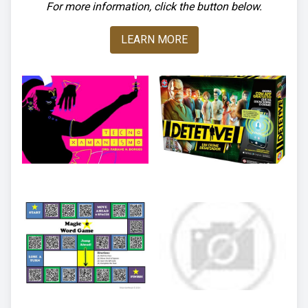
For more information, click the button below.
LEARN MORE