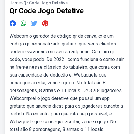
Home
>
Qr Code Jogo Detetive
Qr Code Jogo Detetive
Webcom o gerador de código qr da canva, crie um
código qr personalizado gratuito que seus clientes
podem escanear com seu smartphone. Com um qr
code, você pode. De 2022 · como funciona e como sair
na frente nesse clássico do tabuleiro, que conta com
sua capacidade de dedução e. Webaquele que
conseguir acertar, vence o jogo. No total são 8
personagens, 8 armas e 11 locais. De 3 a 8 jogadores.
Webcomprei o jogo detetive que possui um app
gratuito que anuncia dicas para os jogadores durante a
partida. No entanto, para que isto seja possível, é.
Webaquele que conseguir acertar, vence o jogo. No
total são 8 personagens, 8 armas e 11 locais.