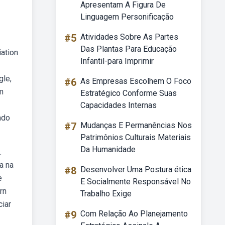
Apresentam A Figura De
Linguagem Personificação
#5
Atividades Sobre As Partes
Das Plantas Para Educação
ation
Infantil-para Imprimir
gle,
#6
As Empresas Escolhem O Foco
m
Estratégico Conforme Suas
Capacidades Internas
ado
#7
Mudanças E Permanências Nos
Patrimônios Culturais Materiais
Da Humanidade
.
a na
#8
Desenvolver Uma Postura ética
e
E Socialmente Responsável No
rn
Trabalho Exige
ciar
#9
Com Relação Ao Planejamento