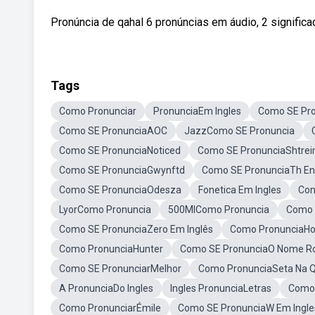
Pronúncia de qahal 6 pronúncias em áudio, 2 significad
Tags
Como Pronunciar
PronunciaEm Ingles
Como SE Pr
Como SE PronunciaAOC
JazzComo SE Pronuncia
Como SE PronunciaNoticed
Como SE PronunciaShtrei
Como SE PronunciaGwynftd
Como SE PronunciaTh En 
Como SE PronunciaOdesza
Fonetica Em Ingles
Com
LyorComo Pronuncia
500ΜlComo Pronuncia
Como 
Como SE PronunciaZero Em Inglês
Como PronunciaHo
Como PronunciaHunter
Como SE PronunciaO Nome R
Como SE PronunciarMelhor
Como PronunciaSeta Na 
A PronunciaDo Ingles
Ingles PronunciaLetras
Como 
Como PronunciarÉmile
Como SE PronunciaW Em Ingle