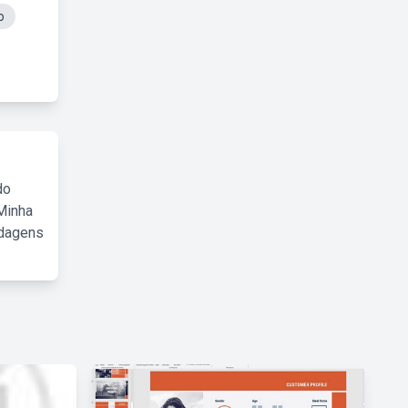
o
do
Minha
rdagens