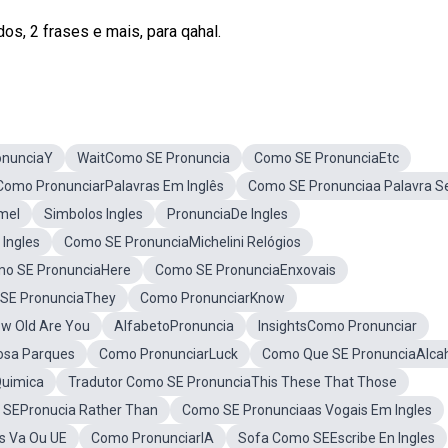
os, 2 frases e mais, para qahal.
onunciaY
WaitComo SE Pronuncia
Como SE PronunciaEtc
Como PronunciarPalavras Em Inglês
Como SE Pronunciaa Palavra 
mel
Simbolos Ingles
PronunciaDe Ingles
Ingles
Como SE PronunciaMichelini Relógios
o SE PronunciaHere
Como SE PronunciaEnxovais
SE PronunciaThey
Como PronunciarKnow
w Old Are You
AlfabetoPronuncia
InsightsComo Pronunciar
osa Parques
Como PronunciarLuck
Como Que SE PronunciaAlca
Quimica
Tradutor Como SE PronunciaThis These That Those
SEPronucia Rather Than
Como SE Pronunciaas Vogais Em Ingles
s Va Ou UE
Como PronunciarIA
Sofa Como SEEscribe En Ingles