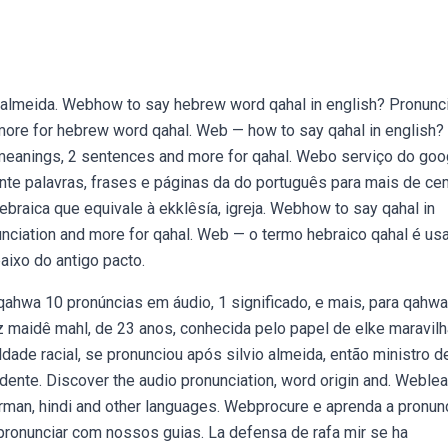
 almeida. Webhow to say hebrew word qahal in english? Pronunci
more for hebrew word qahal. Web — how to say qahal in english?
2 meanings, 2 sentences and more for qahal. Webo serviço do goo
nte palavras, frases e páginas da do português para mais de ce
ebraica que equivale à ekklêsía, igreja. Webhow to say qahal in
unciation and more for qahal. Web — o termo hebraico qahal é us
aixo do antigo pacto.
ahwa 10 pronúncias em áudio, 1 significado, e mais, para qahwa
z maidê mahl, de 23 anos, conhecida pelo papel de elke maravilh
aldade racial, se pronunciou após silvio almeida, então ministro d
dente. Discover the audio pronunciation, word origin and. Weblea
erman, hindi and other languages. Webprocure e aprenda a pronun
 pronunciar com nossos guias. La defensa de rafa mir se ha