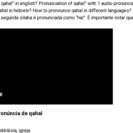
qahal” in english? Pronunciation of qahal” with 1 audio pronunci
qahal in hebrew? How to pronounce qahal in different languages?
 segunda sílaba é pronunciada como “hal”. É importante notar qu
ronúncia de qahal
kklêsía, igreja.