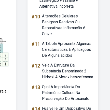
Estratégico Assinale A
Alternativa Incorreta
#10
Alterações Celulares
Benignas Reativas Ou
Reparativas Inflamação é
Grave
#11
A Tabela Apresenta Algumas
Características E Aplicações
De Alguns ácidos
#12
Veja A Estrutura Da
Substância Denominada 2
Hidroxi 4 Metoxibenzofenona
#13
Qual A Importância Do
ra a
Patrimônio Cultural Na
Preservação Do Artesanato
#14
Fusível é Um Dispositivo De