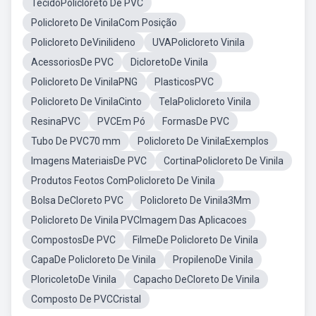
TecidoPolicloreto De PVC
Policloreto De VinilaCom Posição
Policloreto DeVinilideno
UVAPolicloreto Vinila
AcessoriosDe PVC
DicloretoDe Vinila
Policloreto De VinilaPNG
PlasticosPVC
Policloreto De VinilaCinto
TelaPolicloreto Vinila
ResinaPVC
PVCEm Pó
FormasDe PVC
Tubo De PVC70 mm
Policloreto De VinilaExemplos
Imagens MateriaisDe PVC
CortinaPolicloreto De Vinila
Produtos Feotos ComPolicloreto De Vinila
Bolsa DeCloreto PVC
Policloreto De Vinila3Mm
Policloreto De Vinila PVCImagem Das Aplicacoes
CompostosDe PVC
FilmeDe Policloreto De Vinila
CapaDe Policloreto De Vinila
PropilenoDe Vinila
PloricoletoDe Vinila
Capacho DeCloreto De Vinila
Composto De PVCCristal