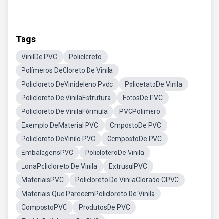
Tags
VinilDe PVC
Policloreto
Polímeros DeCloreto De Vinila
Policloreto DeVinideleno Pvdc
PolicetatoDe Vinila
Policloreto De VinilaEstrutura
FotosDe PVC
Policloreto De VinilaFórmula
PVCPolimero
Exemplo DeMaterial PVC
CmpostoDe PVC
Policloreto DeVinilo PVC
CcmpostoDe PVC
EmbalagensPVC
PolicloteroDe Vinila
LonaPolicloreto De Vinila
ExtrusulPVC
MateriaisPVC
Policloreto De VinilaClorado CPVC
Materiais Que ParecemPolicloreto De Vinila
CompostoPVC
ProdutosDe PVC