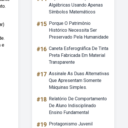
Algébricas Usando Apenas
to.
Símbolos Matemáticos
#15
Porque O Patrimônio
ar)
Histórico Necessita Ser
Preservado Pela Humanidade
de.
a e
#16
Caneta Esferográfica De Tinta
Preta Fabricada Em Material
Transparente
#17
Assinale As Duas Alternativas
Que Apresentam Somente
Máquinas Simples.
#18
Relatório De Comportamento
De Aluno Indisciplinado
Ensino Fundamental
#19
Protagonismo Juvenil