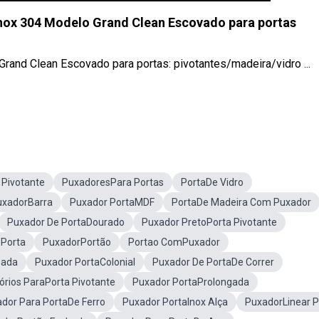
nox 304 Modelo Grand Clean Escovado para portas
and Clean Escovado para portas: pivotantes/madeira/vidro ...
 Pivotante
PuxadoresPara Portas
PortaDe Vidro
uxadorBarra
Puxador PortaMDF
PortaDe Madeira Com Puxador
Puxador De PortaDourado
Puxador PretoPorta Pivotante
Porta
PuxadorPortão
Portao ComPuxador
Pada
Puxador PortaColonial
Puxador De PortaDe Correr
órios ParaPorta Pivotante
Puxador PortaProlongada
dor Para PortaDe Ferro
Puxador PortaInox Alça
PuxadorLinear P