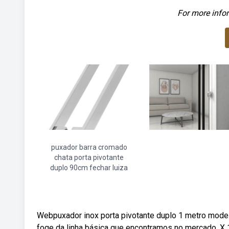
For more infor
puxador barra cromado
chata porta pivotante
duplo 90cm fechar luiza
Webpuxador inox porta pivotante duplo 1 metro model
foge da linha básica que encontramos no mercado. X 