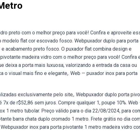
Metro
dro preto com o melhor preço para você! Confira e aproveite es
ro modelo flat cor escovado fosco. Webpuxador duplo para porta
o e acabamento preto fosco. O puxador flat combina design e
pivotante madeira vidro com o melhor preço para você! Confira 
e deixa a porta mais luxuosa, valorizando a entrada da casa ou
ixa o visual mais fino e elegante,. Web — puxador inox para porta
lizadas exclusivamente pelo site,. Webpuxador duplo porta pivo
até 7x de r$52,86 sem juros. Compre qualquer 1, poupe 10%. Web
nox 1 metro tubolar. Preço válido para o dia 22/08/2024, para c
ante barra chata duplo cromado 1 metro. Frete grátis no dia co
 Webpuxador inox para porta pivotante 1 metro madeira vidro cor