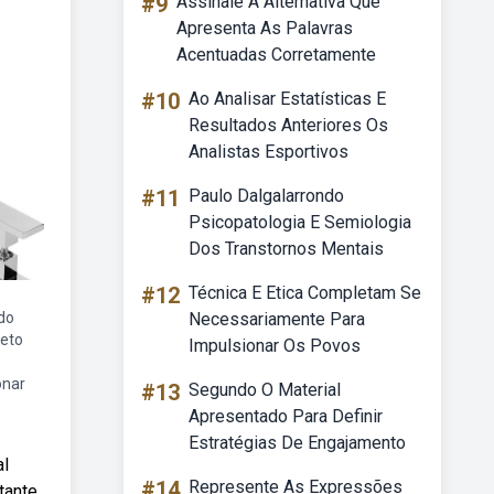
#9
Assinale A Alternativa Que
Apresenta As Palavras
Acentuadas Corretamente
#10
Ao Analisar Estatísticas E
Resultados Anteriores Os
Analistas Esportivos
#11
Paulo Dalgalarrondo
Psicopatologia E Semiologia
Dos Transtornos Mentais
#12
Técnica E Etica Completam Se
do
Necessariamente Para
reto
Impulsionar Os Povos
onar
#13
Segundo O Material
s
Apresentado Para Definir
Estratégias De Engajamento
al
#14
Represente As Expressões
tante