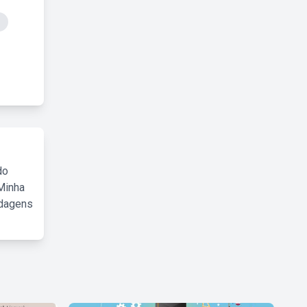
do
Minha
rdagens