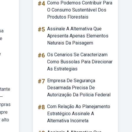
#4
Como Podemos Contribuir Para
O Consumo Sustentável Dos
Produtos Florestais
#5
Assinale A Alternativa Que
sa
Apresenta Apenas Elementos
 e
Naturais Da Paisagem
e
#6
Os Cenarios Se Caracterizam
Como Bussolas Para Direcionar
As Estrategias
#7
Empresa De Segurança
Desarmada Precisa De
tante
Autorização Da Polícia Federal
 —
ompras
#8
Com Relação Ao Planejamento
mpre
Estratégico Assinale A
 alto
Alternativa Incorreta