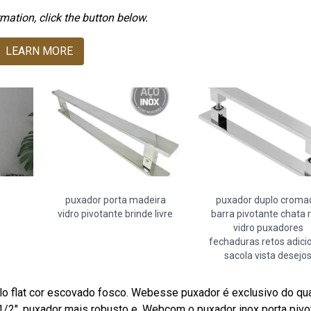
mation, click the button below.
LEARN MORE
puxador porta madeira
puxador duplo croma
vidro pivotante brinde livre
barra pivotante chata 
vidro puxadores
fechaduras retos adici
sacola vista desejo
o flat cor escovado fosco. Webesse puxador é exclusivo do qu
1/2". puxador mais robusto e. Webcom o puxador inox porta pivo