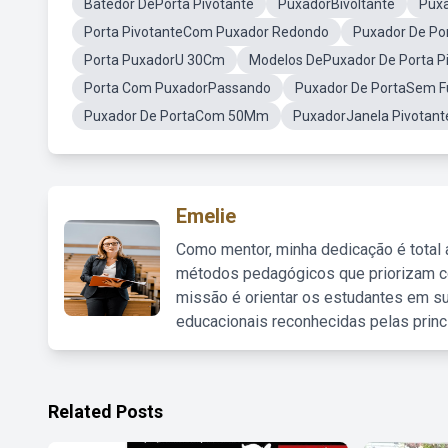
Batedor DePorta Pivotante
PuxadorBivoltante
Pux
Porta PivotanteCom Puxador Redondo
Puxador De Po
Porta PuxadorU 30Cm
Modelos DePuxador De Porta P
Porta Com PuxadorPassando
Puxador De PortaSem F
Puxador De PortaCom 50Mm
PuxadorJanela Pivotant
Emelie
Como mentor, minha dedicação é total
métodos pedagógicos que priorizam co
missão é orientar os estudantes em su
educacionais reconhecidas pelas princ
Related Posts