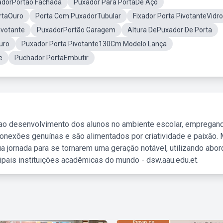
adorPortão Fachada
Puxador Para PortaDe Aço
rtaOuro
Porta Com PuxadorTubular
Fixador Porta PivotanteVidro
ivotante
PuxadorPortão Garagem
Altura DePuxador De Porta
uro
Puxador Porta Pivotante130Cm Modelo Lança
e
Puchador PortaEmbutir
 ao desenvolvimento dos alunos no ambiente escolar, empregan
nexões genuínas e são alimentados por criatividade e paixão. 
a jornada para se tornarem uma geração notável, utilizando abo
ipais instituições acadêmicas do mundo - dsw.aau.edu.et.