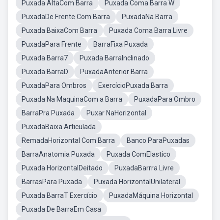
Puxada AltaCom Barra
Puxada Coma Barra W
PuxadaDe Frente Com Barra
PuxadaNa Barra
Puxada BaixaCom Barra
Puxada Coma Barra Livre
PuxadaPara Frente
BarraFixa Puxada
Puxada Barra7
Puxada BarraInclinado
Puxada BarraD
PuxadaAnterior Barra
PuxadaPara Ombros
ExercícioPuxada Barra
Puxada Na MaquinaCom a Barra
PuxadaPara Ombro
BarraPra Puxada
Puxar NaHorizontal
PuxadaBaixa Articulada
RemadaHorizontal Com Barra
Banco ParaPuxadas
BarraAnatomia Puxada
Puxada ComElastico
Puxada HorizontalDeitado
PuxadaBarrra Livre
BarrasPara Puxada
Puxada HorizontalUnilateral
Puxada BarraT Exercício
PuxadaMáquina Horizontal
Puxada De BarraEm Casa