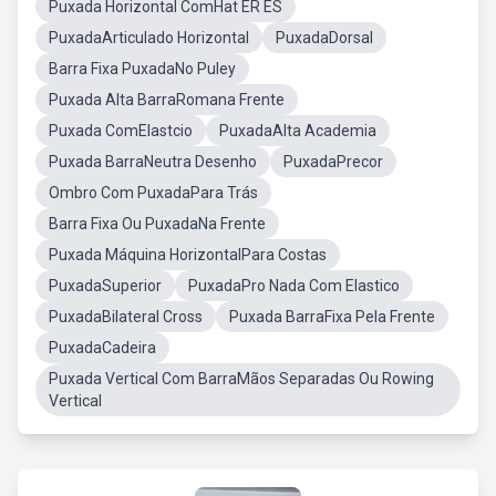
Puxada Horizontal ComHat ER ES
PuxadaArticulado Horizontal
PuxadaDorsal
Barra Fixa PuxadaNo Puley
Puxada Alta BarraRomana Frente
Puxada ComElastcio
PuxadaAlta Academia
Puxada BarraNeutra Desenho
PuxadaPrecor
Ombro Com PuxadaPara Trás
Barra Fixa Ou PuxadaNa Frente
Puxada Máquina HorizontalPara Costas
PuxadaSuperior
PuxadaPro Nada Com Elastico
PuxadaBilateral Cross
Puxada BarraFixa Pela Frente
PuxadaCadeira
Puxada Vertical Com BarraMãos Separadas Ou Rowing
Vertical