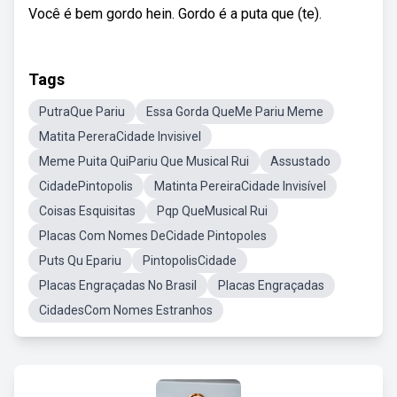
Você é bem gordo hein. Gordo é a puta que (te).
Tags
PutraQue Pariu
Essa Gorda QueMe Pariu Meme
Matita PereraCidade Invisivel
Meme Puita QuiPariu Que Musical Rui
Assustado
CidadePintopolis
Matinta PereiraCidade Invisível
Coisas Esquisitas
Pqp QueMusical Rui
Placas Com Nomes DeCidade Pintopoles
Puts Qu Epariu
PintopolisCidade
Placas Engraçadas No Brasil
Placas Engraçadas
CidadesCom Nomes Estranhos