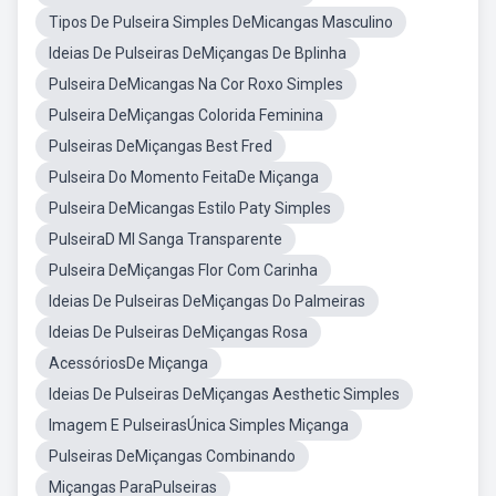
Tipos De Pulseira Simples DeMicangas Masculino
Ideias De Pulseiras DeMiçangas De Bplinha
Pulseira DeMicangas Na Cor Roxo Simples
Pulseira DeMiçangas Colorida Feminina
Pulseiras DeMiçangas Best Fred
Pulseira Do Momento FeitaDe Miçanga
Pulseira DeMicangas Estilo Paty Simples
PulseiraD MI Sanga Transparente
Pulseira DeMiçangas Flor Com Carinha
Ideias De Pulseiras DeMiçangas Do Palmeiras
Ideias De Pulseiras DeMiçangas Rosa
AcessóriosDe Miçanga
Ideias De Pulseiras DeMiçangas Aesthetic Simples
Imagem E PulseirasÚnica Simples Miçanga
Pulseiras DeMiçangas Combinando
Miçangas ParaPulseiras