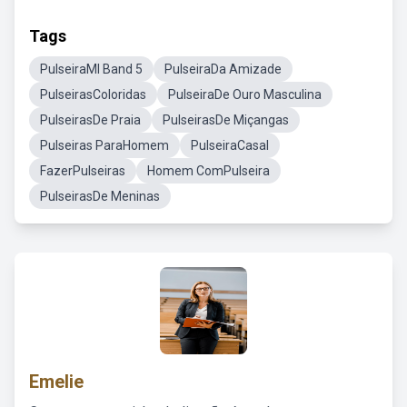
Tags
PulseiraMI Band 5
PulseiraDa Amizade
PulseirasColoridas
PulseiraDe Ouro Masculina
PulseirasDe Praia
PulseirasDe Miçangas
Pulseiras ParaHomem
PulseiraCasal
FazerPulseiras
Homem ComPulseira
PulseirasDe Meninas
Emelie