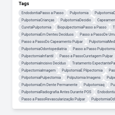
Tags
EndodontiaPasso a Passo
Pulpotomia
Pulpotomia
PulpotomiaCrianças
PulpotomiaDecidio
Capeament
CuretaPulpotomia
BiopulpectomiaPasso a Passo
T
PulpotomiaEm Dentes Decíduos
Passo a PassoDe Um
Passo a PassoDo Capeamento Pulpar
PulpotomiaMed
PulpotomiaOdontopediatria
Passo a Passo Pulpotomia
PulpectomiaInfantil
Passo a PassoCuretagem Pulpar
PulpotomiaIncisivo Decíduo
Tratamento ExpectantePa
PulpectomiaImagem
PulpotomiaE Pilpectomia
Pas
PolpotomiaPulpectomia
Polputomia Imagens
Pulp
PulpotomiaEm Dente Permanente
Pulpotomiaq
Pu
PulpotomiaRadiografia Antes Durante POS
Endodonti
Passo a PassoRevascularização Pulpar
PulpotomiaOd