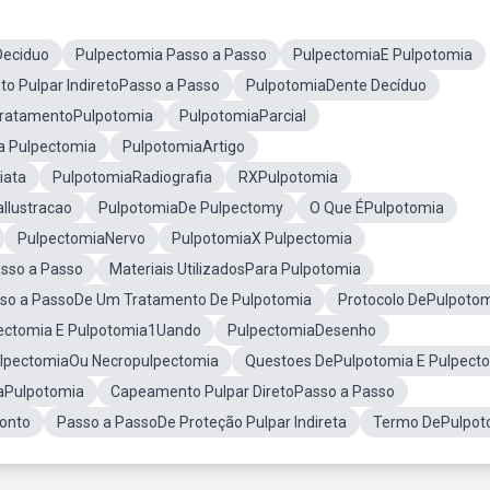
Deciduo
Pulpectomia Passo a Passo
PulpectomiaE Pulpotomia
o Pulpar IndiretoPasso a Passo
PulpotomiaDente Decíduo
ratamentoPulpotomia
PulpotomiaParcial
a Pulpectomia
PulpotomiaArtigo
iata
PulpotomiaRadiografia
RXPulpotomia
Ilustracao
PulpotomiaDe Pulpectomy
O Que ÉPulpotomia
PulpectomiaNervo
PulpotomiaX Pulpectomia
sso a Passo
Materiais UtilizadosPara Pulpotomia
so a PassoDe Um Tratamento De Pulpotomia
Protocolo DePulpoto
ectomia E Pulpotomia1Uando
PulpectomiaDesenho
lpectomiaOu Necropulpectomia
Questoes DePulpotomia E Pulpect
aPulpotomia
Capeamento Pulpar DiretoPasso a Passo
onto
Passo a PassoDe Proteção Pulpar Indireta
Termo DePulpot