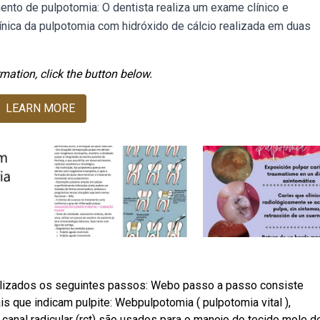
nto de pulpotomia: O dentista realiza um exame clínico e
línica da pulpotomia com hidróxido de cálcio realizada em duas
mation, click the button below.
LEARN MORE
ealizados os seguintes passos: Webo passo a passo consiste
s que indicam pulpite: Webpulpotomia ( pulpotomia vital ),
canal radicular (rct) são usados para o manejo do tecido mole de