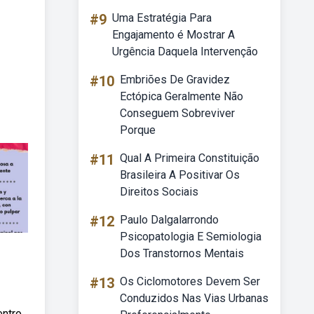
#9
Uma Estratégia Para
Engajamento é Mostrar A
Urgência Daquela Intervenção
#10
Embriões De Gravidez
Ectópica Geralmente Não
Conseguem Sobreviver
Porque
#11
Qual A Primeira Constituição
Brasileira A Positivar Os
Direitos Sociais
#12
Paulo Dalgalarrondo
Psicopatologia E Semiologia
Dos Transtornos Mentais
#13
Os Ciclomotores Devem Ser
Conduzidos Nas Vias Urbanas
ntro.