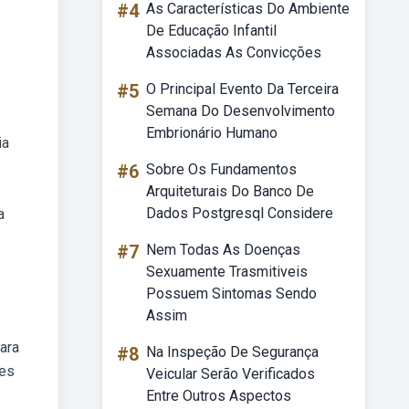
#4
As Características Do Ambiente
De Educação Infantil
Associadas As Convicções
#5
O Principal Evento Da Terceira
Semana Do Desenvolvimento
Embrionário Humano
ia
#6
Sobre Os Fundamentos
Arquiteturais Do Banco De
Dados Postgresql Considere
a
#7
Nem Todas As Doenças
Sexuamente Trasmitiveis
Possuem Sintomas Sendo
Assim
ara
#8
Na Inspeção De Segurança
tes
Veicular Serão Verificados
Entre Outros Aspectos