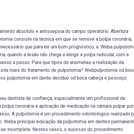
lamento absoluto e antissepsia do campo operatório. Abertura
tomia consiste na técnica em que se remove a polpa coronária,
 É necessário que para ter um bom prognóstico, a. Weba pulpotom
a, quando a lesão não chega a atingir a polpa radicular, com a
asso a passo: Para que tipos de anomalias a realização da
essita mais do tratamento de pulpotomia? Webpulpotomia od boc
ivos pulpotomia em dente decíduo od boca cabeça e pescoço
u dentista de confiança, especialmente um profissional da
 polpa coronária e aplicação de medicação na câmara pulpar por
sso. A pulpotomia é um procedimento odontológico realizado p
 no. Weba principal indicação da pulpotomia em dentes permanen
ese incompleta. Nestes casos, o sucesso do procedimento.