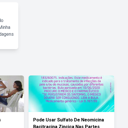
do
Minha
rdagens
s
Pode Usar Sulfato De Neomicina
Bacitracina Zincica Nas Partes