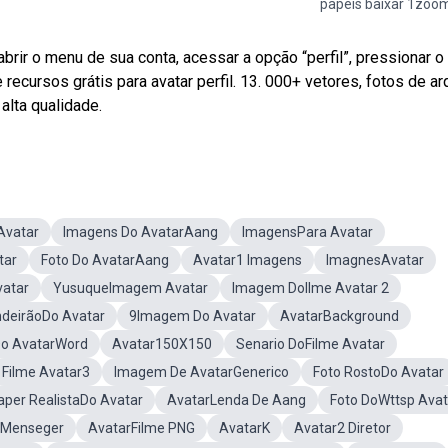
papeis baixar 1zoo
rir o menu de sua conta, acessar a opção “perfil”, pressionar o
xe recursos grátis para avatar perfil. 13. 000+ vetores, fotos de ar
alta qualidade.
Avatar
Imagens Do AvatarAang
ImagensPara Avatar
tar
Foto Do AvatarAang
Avatar1 Imagens
ImagnesAvatar
vatar
YusuqueImagem Avatar
Imagem DoIlme Avatar 2
deirãoDo Avatar
9Imagem Do Avatar
AvatarBackground
Do AvatarWord
Avatar150X150
Senario DoFilme Avatar
Filme Avatar3
Imagem De AvatarGenerico
Foto RostoDo Avatar
aper RealistaDo Avatar
AvatarLenda De Aang
Foto DoWttsp Avat
rMenseger
AvatarFilme PNG
AvatarK
Avatar2 Diretor