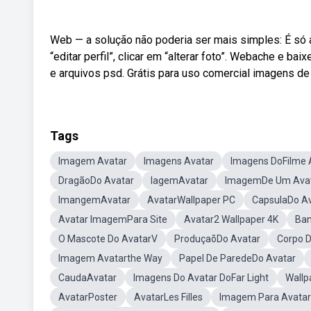
Web — a solução não poderia ser mais simples: É só ab
“editar perfil”, clicar em “alterar foto”. Webache e bai
e arquivos psd. Grátis para uso comercial imagens de 
Tags
Imagem Avatar
Imagens Avatar
Imagens DoFilme 
DragãoDo Avatar
IagemAvatar
ImagemDe Um Ava
ImangemAvatar
AvatarWallpaper PC
CapsulaDo A
Avatar ImagemPara Site
Avatar2 Wallpaper 4K
Ban
O Mascote Do AvatarV
ProduçaõDo Avatar
Corpo 
Imagem Avatarthe Way
Papel De ParedeDo Avatar
CaudaAvatar
Imagens Do Avatar DoFar Light
Wallp
AvatarPoster
AvatarLes Filles
Imagem Para Avata