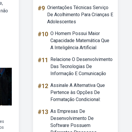
e,
#9
Orientações Técnicas Serviço
 não
De Acolhimento Para Crianças E
Adolescentes
#10
O Homem Possui Maior
Capacidade Matemática Que
A Inteligência Artificial
#11
Relacione O Desenvolvimento
Das Tecnologias De
Informação E Comunicação
#12
Assinale A Alternativa Que
Pertence às Opções De
Formatação Condicional:
#13
As Empresas De
Desenvolvimento De
mes
Software Possuem
ros