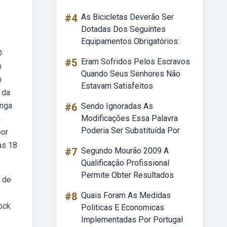
#4
As Bicicletas Deverão Ser
Dotadas Dos Seguintes
Equipamentos Obrigatórios:
O
#5
Eram Sofridos Pelos Escravos
m
Quando Seus Senhores Não
m
Estavam Satisfeitos
 da
onga
#6
Sendo Ignoradas As
Modificações Essa Palavra
a
Poderia Ser Substituída Por
por
as 18
#7
Segundo Mourão 2009 A
Qualificação Profissional
Permite Obter Resultados
s de
#8
Quais Foram As Medidas
ock
Politicas E Economicas
Implementadas Por Portugal