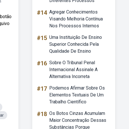
Diferentes Processos
m
#14
Agregar Conhecimentos
 botão
Visando Melhoria Contínua
quivo
Nos Processos Internos
#15
Uma Instituição De Ensino
Superior Conhecida Pela
Qualidade De Ensino
#16
Sobre O Tribunal Penal
Internacional Assinale A
Alternativa Incorreta
#17
Podemos Afirmar Sobre Os
Elementos Textuais De Um
Trabalho Científico
#18
Os Botos Cinzas Acumulam
ar
Maior Concentração Dessas
Substâncias Porque