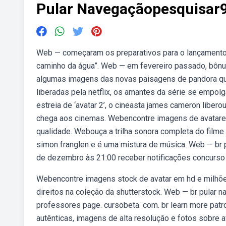
Pular Navegaçãopesquisar
Web — começaram os preparativos para o lançamento d
caminho da água”. Web — em fevereiro passado, bônu
algumas imagens das novas paisagens de pandora qu
liberadas pela netflix, os amantes da série se empo
estreia de ‘avatar 2’, o cineasta james cameron libero
chega aos cinemas. Webencontre imagens de avatares 
qualidade. Webouça a trilha sonora completa do filme 
simon franglen e é uma mistura de música. Web — br 
de dezembro às 21:00 receber notificações concurso
Webencontre imagens stock de avatar em hd e milhões 
direitos na coleção da shutterstock. Web — br pular
professores page. cursobeta. com. br learn more patr
autênticas, imagens de alta resolução e fotos sobre 