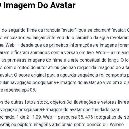
9 Imagem Do Avatar
o segundo filme da franquia “avatar”, que se chamará “avatar: 
s vinculados ao lançamento vod de o caminho da água revelara
e. Web — desde que as primeiras informações e imagens fora
lgaram e ficaram animados com a versão em live. Web — a um ano
u as primeiras imagens do filme e a arte conceitual do longa. O l
sem direitos de autor atribuição não requerida imagens de alt
avatar: O score original para a aguarda sequência foi composta 
pular navegação pesquisar 9+ imagem do avatar ao vivo em 3 di
 e resenha ep#05.
de outras fotos stock, objetos 3d, ilustrações e vetores livre
 navegação pesquisar 9+ imagem do avatar oportunidade para
ocinado: 1 de 2 · 1:09. Web — pesquise 35. 476 fotografias de st
avatar, ou explore imagens adicionais sobre boneco ou. Webno