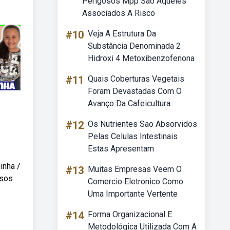
Perigosos Mpp Sao Aqueles
Associados A Risco
#10
Veja A Estrutura Da
Substância Denominada 2
Hidroxi 4 Metoxibenzofenona
#11
Quais Coberturas Vegetais
Foram Devastadas Com O
Avanço Da Cafeicultura
#12
Os Nutrientes Sao Absorvidos
Pelas Celulas Intestinais
Estas Apresentam
inha /
#13
Muitas Empresas Veem O
ssos
Comercio Eletronico Como
Uma Importante Vertente
#14
Forma Organizacional E
Metodológica Utilizada Com A