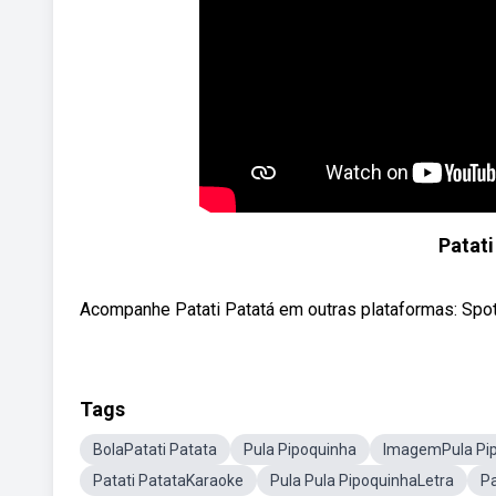
Patati
Acompanhe Patati Patatá em outras plataformas: Spotif
Tags
BolaPatati Patata
Pula Pipoquinha
ImagemPula Pi
Patati PatataKaraoke
Pula Pula PipoquinhaLetra
P