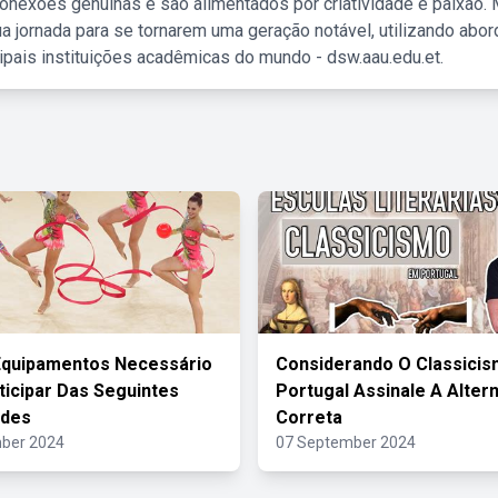
nexões genuínas e são alimentados por criatividade e paixão. 
a jornada para se tornarem uma geração notável, utilizando abo
ipais instituições acadêmicas do mundo - dsw.aau.edu.et.
Equipamentos Necessário
Considerando O Classici
ticipar Das Seguintes
Portugal Assinale A Altern
ades
Correta
ber 2024
07 September 2024