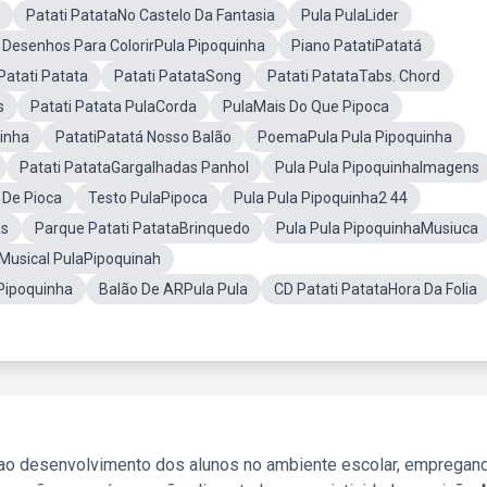
Patati PatataNo Castelo Da Fantasia
Pula PulaLider
Desenhos Para ColorirPula Pipoquinha
Piano PatatiPatatá
Patati Patata
Patati PatataSong
Patati PatataTabs. Chord
s
Patati Patata PulaCorda
PulaMais Do Que Pipoca
uinha
PatatiPatatá Nosso Balão
PoemaPula Pula Pipoquinha
Patati PatataGargalhadas Panhol
Pula Pula PipoquinhaImagens
 De Pioca
Testo PulaPipoca
Pula Pula Pipoquinha2 44
as
Parque Patati PatataBrinquedo
Pula Pula PipoquinhaMusiuca
Musical PulaPipoquinah
Pipoquinha
Balão De ARPula Pula
CD Patati PatataHora Da Folia
 ao desenvolvimento dos alunos no ambiente escolar, empregan