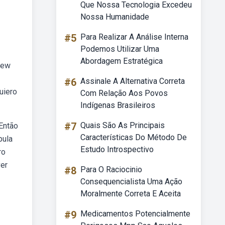
Que Nossa Tecnologia Excedeu
Nossa Humanidade
#5
Para Realizar A Análise Interna
Podemos Utilizar Uma
Abordagem Estratégica
new
#6
Assinale A Alternativa Correta
uiero
Com Relação Aos Povos
Indígenas Brasileiros
#7
Quais São As Principais
 Então
Características Do Método De
pula
Estudo Introspectivo
ro
ver
#8
Para O Raciocinio
Consequencialista Uma Ação
Moralmente Correta E Aceita
#9
Medicamentos Potencialmente