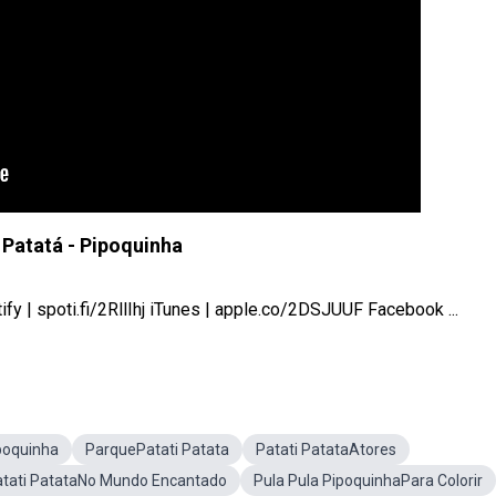
 Patatá - Pipoquinha
y | spoti.fi/2RllIhj iTunes | apple.co/2DSJUUF Facebook ...
poquinha
ParquePatati Patata
Patati PatataAtores
atati PatataNo Mundo Encantado
Pula Pula PipoquinhaPara Colorir