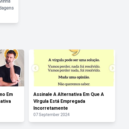
Minha
rdagens
smo Em
Assinale A Alternativa Em Que A
ativa
Vírgula Está Empregada
Incorretamente
07 September 2024