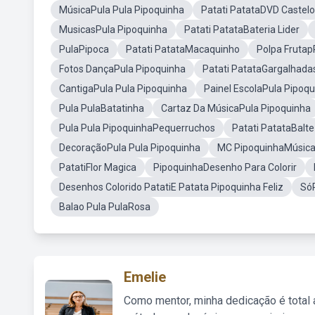
MúsicaPula Pula Pipoquinha
Patati PatataDVD Castelo
MusicasPula Pipoquinha
Patati PatataBateria Lider
PulaPipoca
Patati PatataMacaquinho
Polpa Frutap
Fotos DançaPula Pipoquinha
Patati PatataGargalhada
CantigaPula Pula Pipoquinha
Painel EscolaPula Pipoq
Pula PulaBatatinha
Cartaz Da MúsicaPula Pipoquinha
Pula Pula PipoquinhaPequerruchos
Patati PatataBalte
DecoraçãoPula Pula Pipoquinha
MC PipoquinhaMúsic
PatatiFlor Magica
PipoquinhaDesenho Para Colorir
Desenhos Colorido PatatiE Patata Pipoquinha Feliz
Só
Balao Pula PulaRosa
Emelie
Como mentor, minha dedicação é total