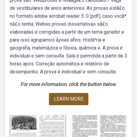
prova são: Webprovas e relaã§ã£o candidato / vaga
de vestibulares de anos anteriores. As provas estã£o
no formato adobe acrobat reader 5. 0 (pdf), caso vocãª
nã£o tenha. Webas provas dissertativas sã£o
elaboradas e corrigidas a partir de um tema gerador e
para isso agrupamos ã¡reas afins: Histã³ria e
geografia, matemã¡tica e fã­sica, quã­mica e. A prova é
individual e sem consulta. Sala é permitida a partir de 3
horas após. Correção automática e relatório de
desempenho. A prova é individual e sem consulta.
For more information, click the button below.
LEARN MORE