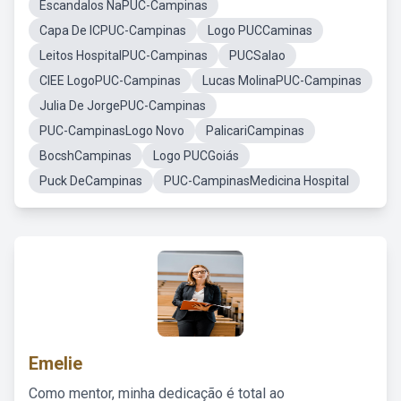
Escandalos NaPUC-Campinas
Capa De ICPUC-Campinas
Logo PUCCaminas
Leitos HospitalPUC-Campinas
PUCSalao
CIEE LogoPUC-Campinas
Lucas MolinaPUC-Campinas
Julia De JorgePUC-Campinas
PUC-CampinasLogo Novo
PalicariCampinas
BocshCampinas
Logo PUCGoiás
Puck DeCampinas
PUC-CampinasMedicina Hospital
Emelie
Como mentor, minha dedicação é total ao