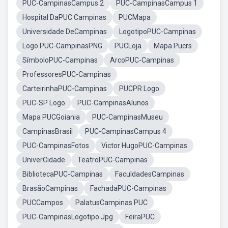
PUC-CampinasCampus 2
PUC-CampinasCampus 1
Hospital DaPUC Campinas
PUCMapa
Universidade DeCampinas
LogotipoPUC-Campinas
Logo PUC-CampinasPNG
PUCLoja
Mapa Pucrs
SímboloPUC-Campinas
ArcoPUC-Campinas
ProfessoresPUC-Campinas
CarteirinhaPUC-Campinas
PUCPR Logo
PUC-SP Logo
PUC-CampinasAlunos
Mapa PUCGoiania
PUC-CampinasMuseu
CampinasBrasil
PUC-CampinasCampus 4
PUC-CampinasFotos
Victor HugoPUC-Campinas
UniverCidade
TeatroPUC-Campinas
BibliotecaPUC-Campinas
FaculdadesCampinas
BrasãoCampinas
FachadaPUC-Campinas
PUCCampos
PalatusCampinas PUC
PUC-CampinasLogotipo Jpg
FeiraPUC