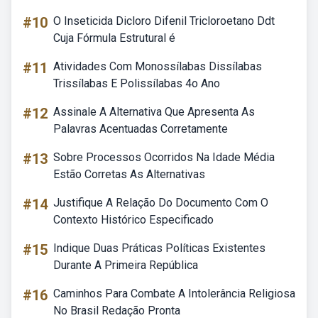
#10
O Inseticida Dicloro Difenil Tricloroetano Ddt
Cuja Fórmula Estrutural é
#11
Atividades Com Monossílabas Dissílabas
Trissílabas E Polissílabas 4o Ano
#12
Assinale A Alternativa Que Apresenta As
Palavras Acentuadas Corretamente
#13
Sobre Processos Ocorridos Na Idade Média
Estão Corretas As Alternativas
#14
Justifique A Relação Do Documento Com O
Contexto Histórico Especificado
#15
Indique Duas Práticas Políticas Existentes
Durante A Primeira República
#16
Caminhos Para Combate A Intolerância Religiosa
No Brasil Redação Pronta