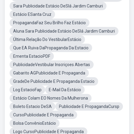
Sara Publicidade Estácio DeSlá Jardim Camburi
Estácio ESanta Cruz
PropagandaFaz Seu Brilho Faz Estácio
Aluna Sara Publicidade Estácio DeSlá Jardim Camburi
Última Relação Do VestibularEstácio
Que EA Ruiva DaPropaganda Da Estacio
Ementa EstacioPDF
PublicidadeVestibular Inscriçoes Abertas
Gabarito AGPublicidade E Propaganda
GradeDe Publicidade E Propaganda Estacio
Log EstacioFap
E-Mail Da Estácio
Estácio Colam EO Nomes Da Mulherona
Boleto Estacio DeSA
Publicidade E PropagandaCursp
CursoPublicidade E Propaganda
Bolsa ConvênioEstácio
Logo CursoPublicidade E Propaganda