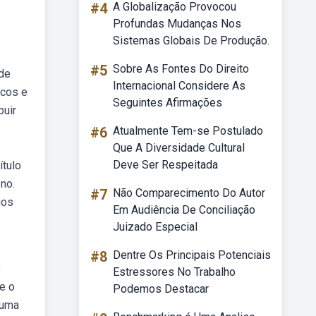
#4
A Globalização Provocou
Profundas Mudanças Nos
Sistemas Globais De Produção.
#5
Sobre As Fontes Do Direito
 de
Internacional Considere As
icos e
Seguintes Afirmações
buir
#6
Atualmente Tem-se Postulado
Que A Diversidade Cultural
Deve Ser Respeitada
ítulo
no.
#7
Não Comparecimento Do Autor
gos
Em Audiência De Conciliação
Juizado Especial
#8
Dentre Os Principais Potenciais
o
Estressores No Trabalho
e o
Podemos Destacar
 uma