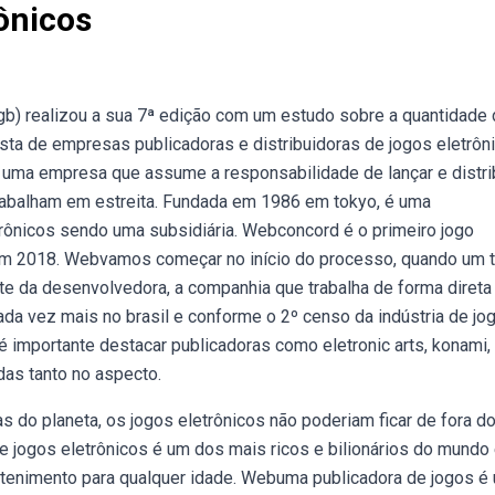
ônicos
b) realizou a sua 7ª edição com um estudo sobre a quantidade
sta de empresas publicadoras e distribuidoras de jogos eletrôn
 uma empresa que assume a responsabilidade de lançar e distri
rabalham em estreita. Fundada em 1986 em tokyo, é uma
rônicos sendo uma subsidiária. Webconcord é o primeiro jogo
 em 2018. Webvamos começar no início do processo, quando um t
rte da desenvolvedora, a companhia que trabalha de forma direta 
a vez mais no brasil e conforme o 2º censo da indústria de jo
 importante destacar publicadoras como eletronic arts, konami,
das tanto no aspecto.
o planeta, os jogos eletrônicos não poderiam ficar de fora d
 jogos eletrônicos é um dos mais ricos e bilionários do mundo 
tenimento para qualquer idade. Webuma publicadora de jogos é