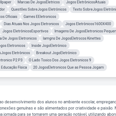
llpaper
Marcas De JogosEletricos
Jogos EletrônicosAtuais
dor
Questões SobreJogos Eletrônicos
Texto SobreJogos Eletrôn
os Oficiais
Games EEletronicos
Dias Atuais Nos Jogos Eletronicos
Jogos Eletrônicos1600X400
Jogos EletrônicosEsportivos
Imagens De JogosEletronicos Peque
a De Jogos Eletronicos
Iamgns De JogosEletrocos Kinettes
gos Eletronicos
Inside JogoEletrônico
sJogos Eletrônicos
Breakout JogoEletrônico
tronico P2 P3
O Lado Toxico Dos Jogos Eletronicos 9
 Educação Física
20 JogosEletronicos Que as Pessoa Jogam
 ao desenvolvimento dos alunos no ambiente escolar, empregan
nexões genuínas e são alimentados por criatividade e paixão. 
a jornada para se tornarem uma geração notável, utilizando abo