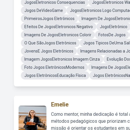
JogosEletronicos Consequencias
JogosEletronicos Wa
Jogos DeVideoGame
JogosEletronicos Logo Computa
PrimeirosJogos Eletrônicos
Imagem De JogosEletronic
Efeitos De JogosEletronicos Negativo
JogoEletrônico
Imagens De JogosEletronicos Colorir
FotosDe Jogos
O Que SãoJogos Eletrônicos
Jogos Tipicos DeUma Sal
JovensE Jogos Eletrônicos
Imagens Relacionadas a Jo
Imagem JogosEletronicos Imagem Cinza
Evolução Do
Foto Jogos EletrônicosModernos
Imagens De JogosEle
Jogos EletrônicosEducação Física
Jogos EletrônicosNa
Emelie
Como mentor, minha dedicação é total
métodos pedagógicos que priorizam co
missão é orientar os estudantes em su