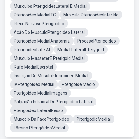
Musculos PterigoidesLateral E Medial
Pterigoideo MedialTC
Musculo PterigoideoInter No
Plexo NervosoPterigoideo
Ação Do MusculoPterigoideo Lateral
Pterigoideo MedialAnatomia
ProcesoPterigoideo
PterigoideoLate Al
Medial LateralPterygoid
Musculo MasseterE Pterigoid Medial
Rafe MedialEscrotal
Inserção Do MusuloPterigoideo Medial
IAPterigoideo Medial
Pterigoide Medio
Pterigoideo MedialImagens
Palpação Intraoral DoPterigoideo Lateral
Pterigoideo LateralResso
Muscolo Da FacePterigoideo
PiterigodioMedial
Lâmina PterigóideoMedial