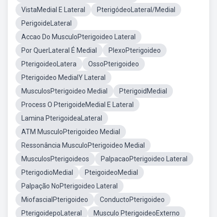
VistaMedial E Lateral
PterigódeoLateral/Medial
PerigoideLateral
Accao Do MusculoPterigoideo Lateral
Por QuerLateral É Medial
PlexoPterigoideo
PterigoideoLatera
OssoPterigoideo
Pterigoideo MedialY Lateral
MusculosPterigoideo Medial
PterigoidMedial
Process O PterigoideMedial E Lateral
Lamina PterigoideaLateral
ATM MusculoPterigoideo Medial
Ressonância MusculoPterigoideo Medial
MusculosPterigoideos
PalpacaoPterigoideo Lateral
PterigodioMedial
PteigoideoMedial
Palpação NoPterigoideo Lateral
MiofascialPterigoideo
ConductoPterigoideo
PterigoidepoLateral
Musculo PterigoideoExterno