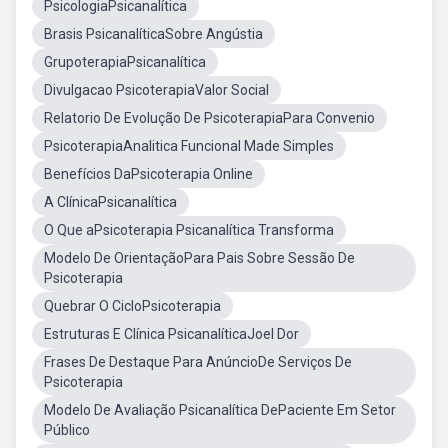
PsicologiaPsicanalítica
Brasis PsicanalíticaSobre Angústia
GrupoterapiaPsicanalítica
Divulgacao PsicoterapiaValor Social
Relatorio De Evolução De PsicoterapiaPara Convenio
PsicoterapiaAnalitica Funcional Made Simples
Benefícios DaPsicoterapia Online
A ClínicaPsicanalítica
O Que aPsicoterapia Psicanalítica Transforma
Modelo De OrientaçãoPara Pais Sobre Sessão De
Psicoterapia
Quebrar O CicloPsicoterapia
Estruturas E Clínica PsicanalíticaJoel Dor
Frases De Destaque Para AnúncioDe Serviços De
Psicoterapia
Modelo De Avaliação Psicanalítica DePaciente Em Setor
Público