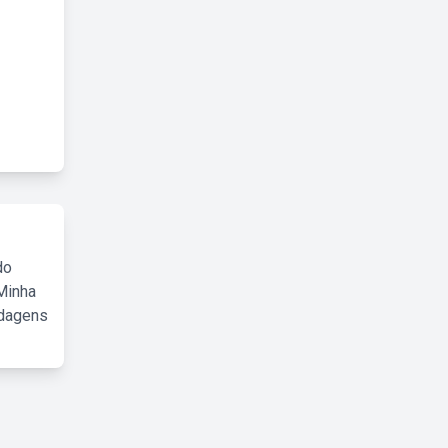
do
Minha
rdagens