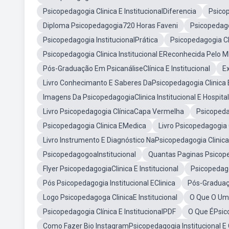
Psicopedagogia Clinica E InstitucionalDiferencia
Psicop
Diploma Psicopedagogia720 Horas Faveni
Psicopedago
Psicopedagogia InstitucionalPrática
Psicopedagogia Cli
Psicopedagogia Clinica Institucional EReconhecida Pelo
Pós-Graduação Em PsicanáliseClínica E Institucional
E
Livro Conhecimanto E Saberes DaPsicopedagogia Clinica E 
Imagens Da PsicopedagogiaClinica Institucional E Hospita
Livro Psicopedagogia ClínicaCapa Vermelha
Psicopeda
Psicopedagogia Clinica EMedica
Livro Psicopedagogia 
Livro Instrumento E Diagnóstico NaPsicopedagogia Clinica 
PsicopedagogoaInstitucional
Quantas Paginas Psicope
Flyer PsicopedagogiaClinica E Institucional
Psicopedago
Pós Psicopedagogia Institucional EClinica
Pós-Graduaçã
Logo Psicopedagoga ClinicaE Institucional
O Que O UmP
Psicopedagogia Clínica E InstitucionalPDF
O Que ÉPsic
Como Fazer Bio InstagramPsicopedagogia Institucional E C