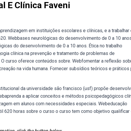
l E Clínica Faveni
prendizagem em instituições escolares e clínicas, e a trabalhar
620. Webbases neurológicas do desenvolvimento de 0 a 10 anos
gicas do desenvolvimento de 0 a 10 anos. Ética no trabalho
ogia clínica na prevenção e tratamento de problemas de
 O curso oferece conteúdos sobre. Webfomentar a reflexão sob
 recreação na vida humana. Fornecer subsídios teóricos e práticos
itucional da universidade são francisco (usf) propõe desenvolv
Webaprenda a aplicar conceitos e métodos psicopedagógicos clí
dizagem em alunos com necessidades especiais. Webeducação
til 620 horas sobre o curso o curso tem como objetivo qualificar
mation, click the button below.