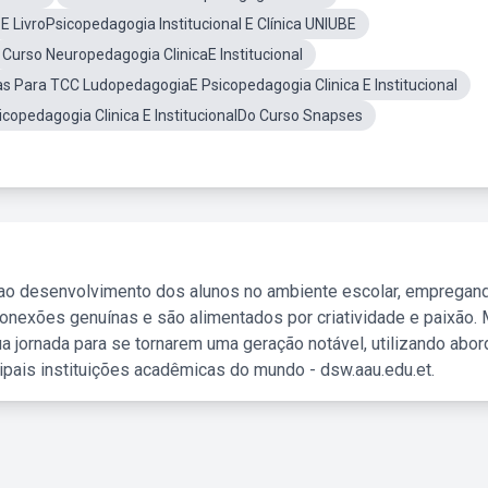
E LivroPsicopedagogia Institucional E Clínica UNIUBE
Curso Neuropedagogia ClinicaE Institucional
 Para TCC LudopedagogiaE Psicopedagogia Clinica E Institucional
icopedagogia Clinica E InstitucionalDo Curso Snapses
 ao desenvolvimento dos alunos no ambiente escolar, empregan
nexões genuínas e são alimentados por criatividade e paixão. 
a jornada para se tornarem uma geração notável, utilizando abo
ipais instituições acadêmicas do mundo - dsw.aau.edu.et.