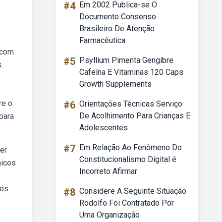
#4
Em 2002 Publica-se O
Documento Consenso
Brasileiro De Atenção
Farmacêutica
 com
#5
Psyllium Pimenta Gengibre
.
Cafeína E Vitaminas 120 Caps
Growth Supplements
re o
#6
Orientações Técnicas Serviço
De Acolhimento Para Crianças E
 para
Adolescentes
#7
Em Relação Ao Fenômeno Do
er
Constitucionalismo Digital é
nicos
Incorreto Afirmar
 os
#8
Considere A Seguinte Situação
Rodolfo Foi Contratado Por
Uma Organização