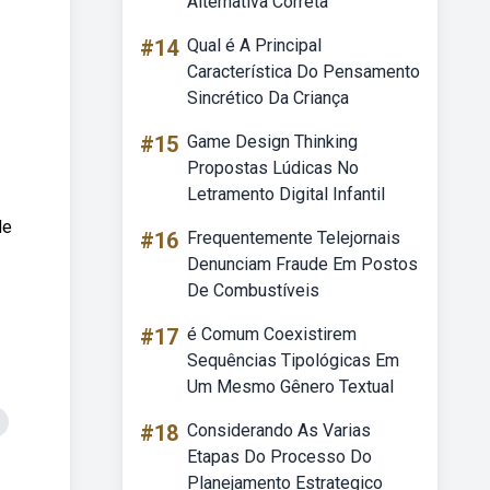
Alternativa Correta
#14
Qual é A Principal
Característica Do Pensamento
Sincrético Da Criança
#15
Game Design Thinking
Propostas Lúdicas No
Letramento Digital Infantil
de
#16
Frequentemente Telejornais
Denunciam Fraude Em Postos
De Combustíveis
#17
é Comum Coexistirem
Sequências Tipológicas Em
Um Mesmo Gênero Textual
#18
Considerando As Varias
Etapas Do Processo Do
Planejamento Estrategico