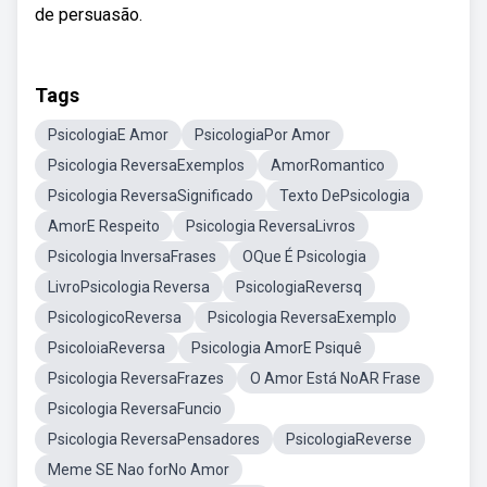
de persuasão.
Tags
PsicologiaE Amor
PsicologiaPor Amor
Psicologia ReversaExemplos
AmorRomantico
Psicologia ReversaSignificado
Texto DePsicologia
AmorE Respeito
Psicologia ReversaLivros
Psicologia InversaFrases
OQue É Psicologia
LivroPsicologia Reversa
PsicologiaReversq
PsicologicoReversa
Psicologia ReversaExemplo
PsicoloiaReversa
Psicologia AmorE Psiquê
Psicologia ReversaFrazes
O Amor Está NoAR Frase
Psicologia ReversaFuncio
Psicologia ReversaPensadores
PsicologiaReverse
Meme SE Nao forNo Amor