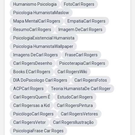
Humanismo Psicologia
FotoCarl Rogers
Psicologia HumanistaMaslow
Mapa MentalCarl Rogers
EmpatiaCarl Rogers
ResumoCarl Rogers
Imagem DeCarl Rogers
PsicologiaExistencial Humanista
Psicologia HumanistaWallpaper
Imagens DeCarl Rogers
FraseCarl Rogers
Carl RogersDesenho
PsicoterapiaCarl Rogers
Books ECarl Rogers
Carl RogersWiki
DIA DoPsicologo Carl Rogers
Carl RogersFotos
ACPCarl Rogers
Teoria HumanistaDe Carl Roger
Carl RogersQuem É
EstudoCarl Rogers
Carl Rogersas a Kid
Carl RogersPintura
PsicólogoCarl Rogers
Carl RogersVetores
Carl RogersVetor
Carl RogersIlustração
PsicologiaFrase Car Roges