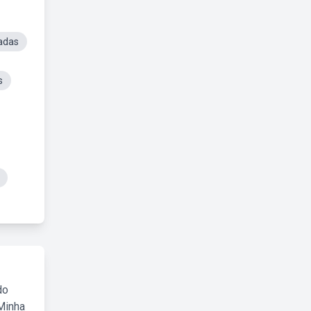
Fadas
s
do
Minha