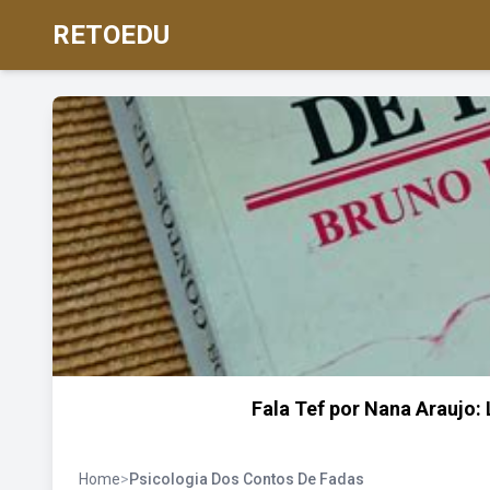
RETOEDU
Fala Tef por Nana Araujo:
Home
>
Psicologia Dos Contos De Fadas