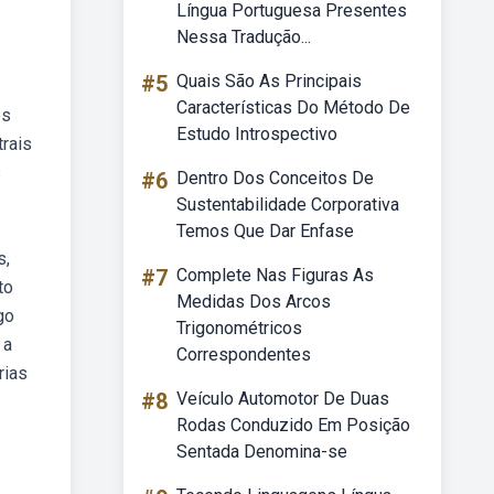
Língua Portuguesa Presentes
Nessa Tradução...
#5
Quais São As Principais
Características Do Método De
os
Estudo Introspectivo
trais
s
#6
Dentro Dos Conceitos De
Sustentabilidade Corporativa
Temos Que Dar Enfase
s,
#7
Complete Nas Figuras As
to
Medidas Dos Arcos
go
Trigonométricos
 a
Correspondentes
rias
#8
Veículo Automotor De Duas
Rodas Conduzido Em Posição
Sentada Denomina-se