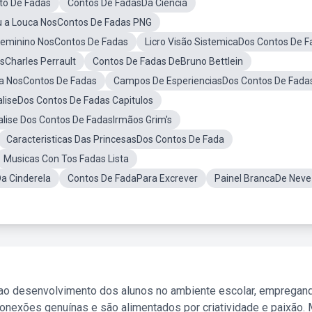
to De Fadas
Contos De FadasDa Ciência
 a Louca NosContos De Fadas PNG
 Feminino NosContos De Fadas
Licro Visão SistemicaDos Contos De 
sCharles Perrault
Contos De Fadas DeBruno Bettlein
ca NosContos De Fadas
Campos De EsperienciasDos Contos De Fada
aliseDos Contos De Fadas Capitulos
alise Dos Contos De FadasIrmãos Grim's
Caracteristicas Das PrincesasDos Contos De Fada
Musicas Con Tos Fadas Lista
a Cinderela
Contos De FadaPara Excrever
Painel BrancaDe Neve
 ao desenvolvimento dos alunos no ambiente escolar, empregan
nexões genuínas e são alimentados por criatividade e paixão. 