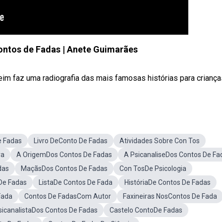
ontos de Fadas | Anete Guimarães
m faz uma radiografia das mais famosas histórias para crianças,
e Fadas
Livro DeConto De Fadas
Atividades Sobre Con Tos
ra
A OrigemDos Contos De Fadas
A PsicanaliseDos Contos De Fa
das
MaçãsDos Contos De Fadas
Con TosDe Psicologia
De Fadas
ListaDe Contos De Fada
HistóriaDe Contos De Fadas
Fada
Contos De FadasCom Autor
Faxineiras NosContos De Fada
icanalistaDos Contos De Fadas
Castelo ContoDe Fadas