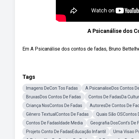
A Psicanálise dos C
Em A Psicanálise dos contos de fadas, Bruno Bettelhei
Tags
Imagens DeCon Tos Fadas
A PsicanaliseDos Contos D
BruxasDos Contos De Fadas
Contos De FadasDa Cultu
Criança NosContos De Fadas
AutoresDe Contos De Fa
Gênero TextualContos De Fadas
Quais São OSContos 
Contos De FadasIdade Media
Geografia DosCont's De 
Projeto Conto De FadasEducação Infantil
Uma Visao Ps