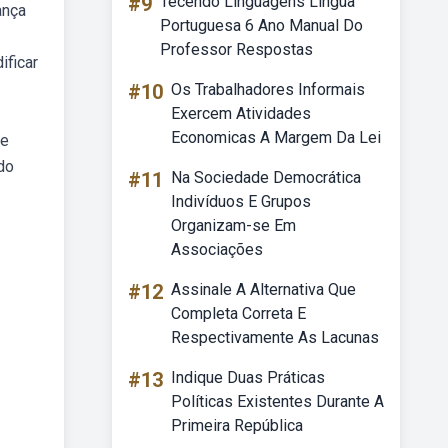
#9
Tecendo Linguagens Língua
ança
Portuguesa 6 Ano Manual Do
Professor Respostas
ificar
#10
Os Trabalhadores Informais
Exercem Atividades
Economicas A Margem Da Lei
de
do
#11
Na Sociedade Democrática
Indivíduos E Grupos
Organizam-se Em
Associações
#12
Assinale A Alternativa Que
Completa Correta E
Respectivamente As Lacunas
#13
Indique Duas Práticas
Políticas Existentes Durante A
Primeira República