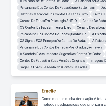
A PsicanáliseDe Contos De Fadas
A PsicanaliseDo Con
Psicanalise Dos Contos De FadasBruno Bettelheim
Deu
Historias MacabrasDos Contos De Fadas Livro
Livro O
Contos De FadasEm Psicologia SciELO
Contos De Fada
OS Contos De FadaEm Terror Livro
Cenário Deu a Lou
Psicanalise Dos Contos De FadasQuantas Pg
A Psican
OS Signos EOS PríncipesDe Contos De Fadas
A Psican
Psicanálise Dos Contos De FadasPós-Graduação Faveni
A Sombria E Assustadora OrigemDos Contos De Fadas
Contos De FadasEm Suas Versões Originais
Imagens D
Saga De Livros Baseada NosContos De Fadas
Emelie
Como mentor, minha dedicação é total
métodos pedagógicos que priorizam co