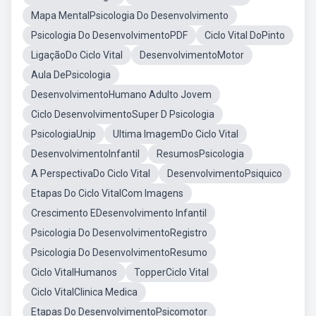
Mapa MentalPsicologia Do Desenvolvimento
Psicologia Do DesenvolvimentoPDF
Ciclo Vital DoPinto
LigaçãoDo Ciclo Vital
DesenvolvimentoMotor
Aula DePsicologia
DesenvolvimentoHumano Adulto Jovem
Ciclo DesenvolvimentoSuper D Psicologia
PsicologiaUnip
Ultima ImagemDo Ciclo Vital
DesenvolvimentoInfantil
ResumosPsicologia
A PerspectivaDo Ciclo Vital
DesenvolvimentoPsiquico
Etapas Do Ciclo VitalCom Imagens
Crescimento EDesenvolvimento Infantil
Psicologia Do DesenvolvimentoRegistro
Psicologia Do DesenvolvimentoResumo
Ciclo VitalHumanos
TopperCiclo Vital
Ciclo VitalClinica Medica
Etapas Do DesenvolvimentoPsicomotor