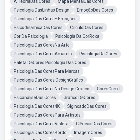
A TeoriaDas Cores
Mapa MentalDas Cores
Psicologia DasLinhas Design
EmoçãoDas Cores
Psicologia Das CoresE Emoções
PsicodinamicaDas Cores
CirculoDas Cores
Cor Da Psicologia
Psicologia Da CorRoxa
Psicologia Das CoresNa Arte
Psicologia Das CoresAmarelo
PiscologiaDa Cores
Paleta DeCores Psicologia Das Cores
Psicologia Das CoresPara Marcas
Psicologia Das Cores DesignGráfico
Psicologia Das CoresNo Design Gráfico
CoresCom I
PsicanáliseDas Cores
Grafico DeCores
Psicologia Das Cores4K
SigincadoDas Cores
Psicologia Das CoresPara Artistas
Psicologia Das CoresVioleta
CiênciasDas Cores
Psicologia Das CoresBordô
ImagemCores