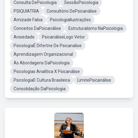
Consulta DePsicologia
SessãoPsicologia
PSIQUIATRIA
Consultório DePsicanálise
Amizade Falsa
PsicologiaIlustrações
Conceitos DaPsicanálise
Estruturalismo NaPsicologia
Ansiedade
PsicanáliseLogo Vetor
PsicologiaÉ Difertne De Psicanalise
Aprendizagem Organizacional
As Abordagens DaPsicologia
Psicologias Analítica X Psicanálise
PsicologiaE Cultura Brasileira
LimitePsicanálise
Consolidação DaPsicologia