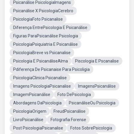
Psicanálise PsicologiaImagens
Psicanálise X PsicologiaCerebro
PsicologiaFoto Psicanalise
Diferença EntrePsicologia E Psicanálise
Figuras ParaPsicanálise Psicologia
PsicologiaPsiquiatria E Psicanálise
PsicologiaBreve vs Psicanalise
Psicologia E PsicanáliseAlma
Piscologia E Pscanalise
Pdiferença De Psicanaise Para Psicoligia
PsicologiaClinica Psicanalise
Imagens PsicologiaPsicanalise
ImagensPsicanálise
ImagemPsicanálise
Foto DePsicologia
Abordagens DaPsicologia
PsicanáliseOu Psicologia
PsicologiaOrigem
FreudPsicanálise
LivroPsicanálise
Fotografia Forense
Post PsicologiaPsicanalise
Fotos SobrePsicologia