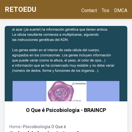
RETOEDU
Contact
Tos
DMCA
O Que é Psicobiologia - BRAINCP
Home
>
Psicobiologia O Que é