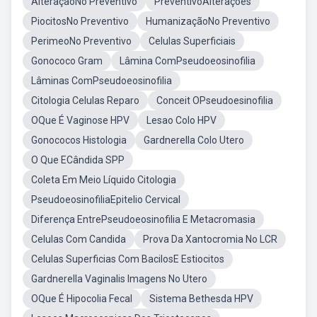
AlteraçãoNo Preventivo
PreventivoAlterações
PiocitosNo Preventivo
HumanizaçãoNo Preventivo
PerimeoNo Preventivo
Celulas Superficiais
Gonococo Gram
Lâmina ComPseudoeosinofilia
Lâminas ComPseudoeosinofilia
Citologia Celulas Reparo
Conceit OPseudoesinofilia
OQue É Vaginose HPV
Lesao Colo HPV
Gonococos Histologia
Gardnerella Colo Utero
O Que ECândida SPP
Coleta Em Meio Líquido Citologia
PseudoeosinofiliaEpitelio Cervical
Diferença EntrePseudoeosinofilia E Metacromasia
Celulas Com Candida
Prova Da Xantocromia No LCR
Celulas Superficias Com BacilosE Estiocitos
Gardnerella Vaginalis Imagens No Utero
OQue É Hipocolia Fecal
Sistema Bethesda HPV